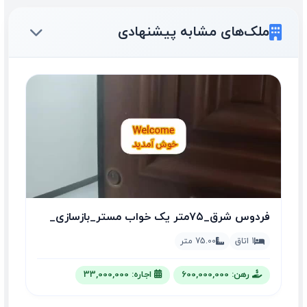
ملک‌های مشابه پیشنهادی
فردوس شرق_۷۵متر یک خواب مستر_بازسازی_
حتی مجرد
1 اتاق
75.00 متر
رهن: 600,000,000
اجاره: 33,000,000