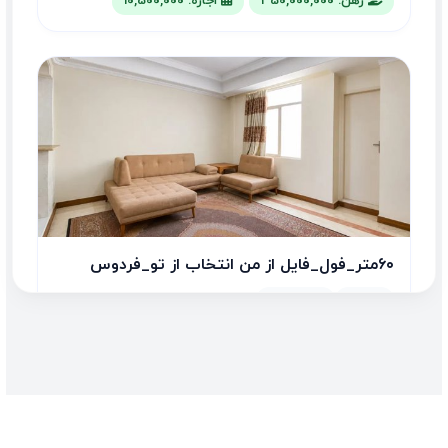
رهن: 350,000,000
اجاره: 10,500,000
۶۰متر_فول_فایل از من انتخاب از تو_فردوس
شرق
1 اتاق
59.00 متر
رهن: 1,300,000,000
اجاره: 6,500,000