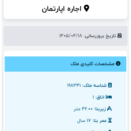
اجاره اپارتمان
تاریخ بروزرسانی:
1405/04/18
مشخصات کلیدی ملک
شناسه ملک:
198341
اتاق:
1
زیربنا:
42.00 متر
عمر بنا:
17 سال