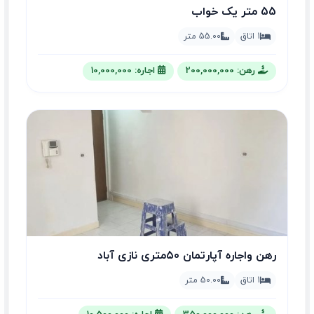
55 متر یک خواب
1 اتاق
55.00 متر
رهن: 200,000,000
اجاره: 10,000,000
رهن واجاره آپارتمان ۵۰متری نازی آباد
1 اتاق
50.00 متر