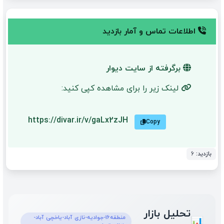
اطلاعات تماس و آمار بازدید
برگرفته از سایت دیوار
لینک زیر را برای مشاهده کپی کنید:
https://divar.ir/v/gaLx2zJH
Copy
بازدید:
6
تحلیل بازار
منطقه16-جوادیه-نازی آباد-یاخچی آباد-
📊