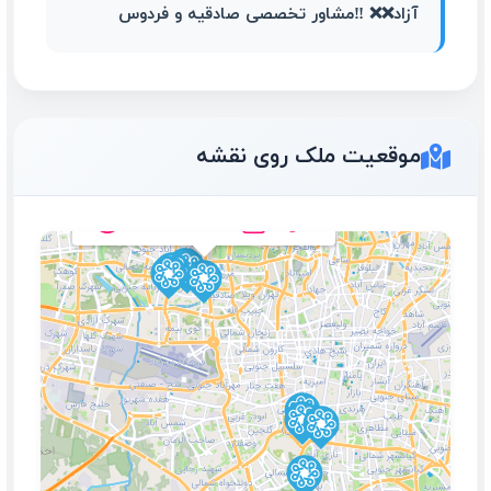
آزاد❌❌ ‼️مشاور تخصصی صادقیه و فردوس
85متری ، 2خ _ سراسر پرده
موقعیت ملک روی نقشه
خور _ دسترسی عالی