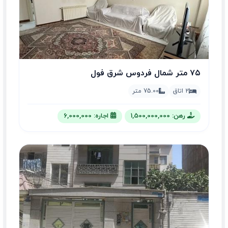
۷۵ متر شمال فردوس شرق فول
2 اتاق
75.00 متر
رهن: 1,500,000,000
اجاره: 6,000,000