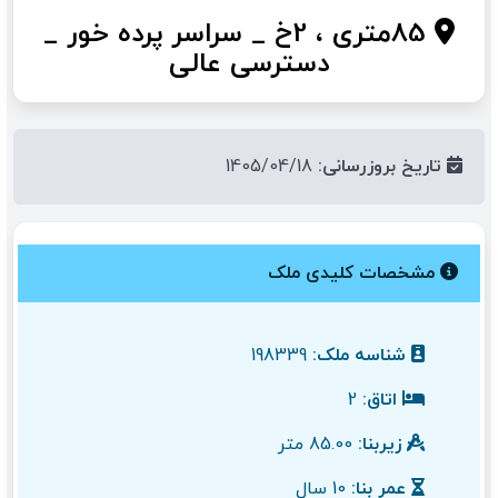
85متری ، 2خ _ سراسر پرده خور _
دسترسی عالی
تاریخ بروزرسانی:
1405/04/18
مشخصات کلیدی ملک
شناسه ملک:
198339
اتاق:
2
زیربنا:
85.00 متر
عمر بنا:
10 سال