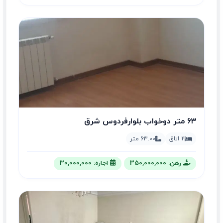
۶۳ متر دوخواب بلوارفردوس شرق
2 اتاق
63.00 متر
رهن: 350,000,000
اجاره: 30,000,000