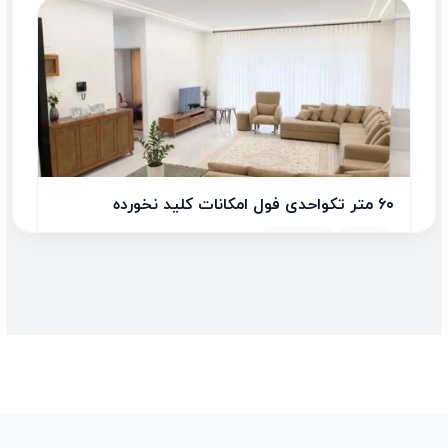
۶۰ متر تکواحدی فول امکانات کلید نخورده
1 اتاق
60.00 متر
166,666,000 تومان/متر