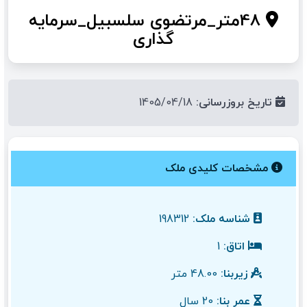
48متر_مرتضوی سلسبیل_سرمایه
گذاری
تاریخ بروزرسانی:
1405/04/18
مشخصات کلیدی ملک
شناسه ملک:
198312
اتاق:
1
زیربنا:
48.00 متر
عمر بنا:
20 سال