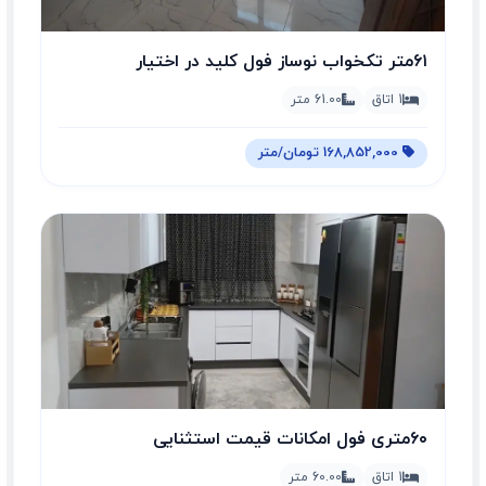
۶۱متر تکخواب نوساز فول کلید در اختیار
1 اتاق
61.00 متر
168,852,000 تومان/متر
۶۰متری فول امکانات قیمت استثنایی
گذرپهن(جیحون)
1 اتاق
60.00 متر