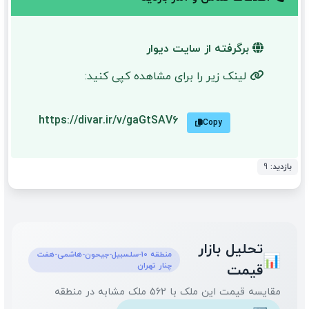
برگرفته از سایت دیوار
لینک زیر را برای مشاهده کپی کنید:
https://divar.ir/v/gaGtSAV6
Copy
بازدید:
9
تحلیل بازار
منطقه 10-سلسبیل-جیحون-هاشمی-هفت
📊
چنار تهران
قیمت
مقایسه قیمت این ملک با 562 ملک مشابه در منطقه