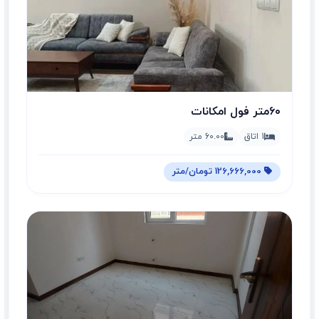
۶۰متر فول امکانات
1 اتاق
60.00 متر
126,666,000 تومان/متر