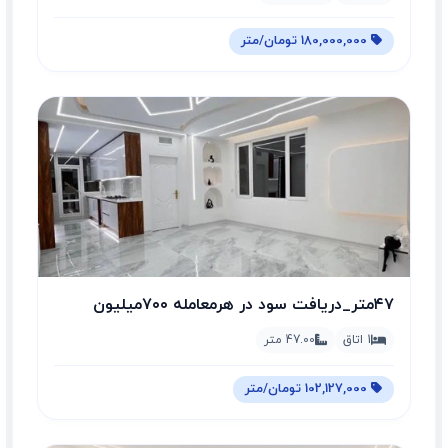
180,000,000 تومان/متر
۴۷متر_دریافت سود در هرمعامله ۷۰۰میلیون
تومان
1 اتاق
47.00 متر
102,127,000 تومان/متر