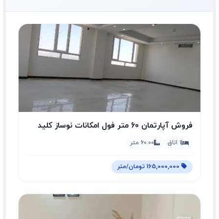
فروش آپارتمان 60 متر فول امکانات نوساز کلید
نخورده
1 اتاق
60.00 متر
165,000,000 تومان/متر