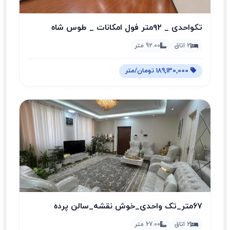
تکواحدی _ ۹۲متر فول امکانات _ طوس شاه
محمدی
2 اتاق
92.00 متر
189,130,000 تومان/متر
۶۷متر_تک واحدی_خوش نقشه_سالن پرده
خور_استادمعین
2 اتاق
67.00 متر