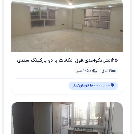
125متر،تکواحدی،فول امکانات با دو پارکینگ سندی
2 اتاق
125.00 متر
180,000,000 تومان/متر