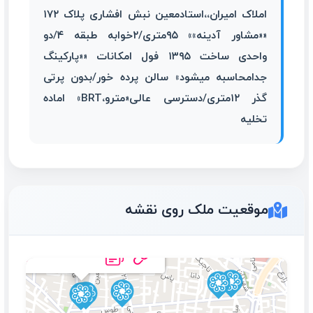
املاک امیران،،استادمعین نبش افشاری پلاک ۱۷۲
««مشاور آدینه»» ۹۵متری/۲خوابه طبقه ۴/دو
واحدی ساخت ۱۳۹۵ فول امکانات ««پارکینگ
جدامحاسبه میشود» سالن پرده خور/بدون پرتی
گذر ۱۲متری/دسترسی عالی«مترو،BRT» اماده
تخلیه
موقعیت ملک روی نقشه
۹۵متری_دوخواب_فول
امکانات_طوس