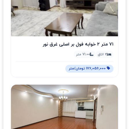
۷۱ متر ۲ خوابه فول بر اصلی غرق نور
2 اتاق
71.00 متر
176,056,000 تومان/متر