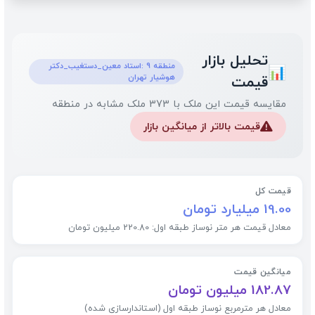
تحلیل بازار
منطقه 9 :استاد معین_دستغیب_دکتر
📊
هوشیار تهران
قیمت
مقایسه قیمت این ملک با 373 ملک مشابه در منطقه
قیمت بالاتر از میانگین بازار
⚠️
قیمت کل
19.00 میلیارد تومان
معادل قیمت هر متر نوساز طبقه اول: 220.80 میلیون تومان
میانگین قیمت
182.87 میلیون تومان
معادل هر مترمربع نوساز طبقه اول (استاندارسازی شده)