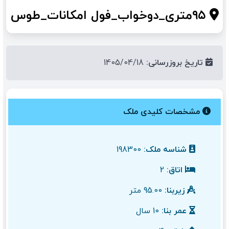
۹۵متری_دوخواب_فول امکانات_طوس
تاریخ بروزرسانی:
1405/04/18
مشخصات کلیدی ملک
شناسه ملک:
198300
اتاق:
2
زیربنا:
95.00 متر
عمر بنا:
10 سال