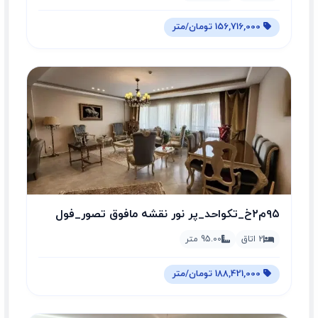
156,716,000 تومان/متر
۹۵م۲خ_تکواحد_پر نور نقشه مافوق تصور_فول
امکانات_
2 اتاق
95.00 متر
188,421,000 تومان/متر