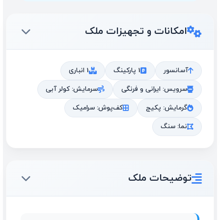
امکانات و تجهیزات ملک
آسانسور
1 پارکینگ
1 انباری
سرویس: ایرانی و فرنگی
سرمایش: کولر آبی
گرمایش: پکیج
کف‌پوش: سرامیک
نما: سنگ
توضیحات ملک