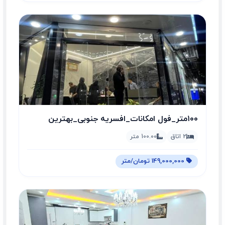
۱۰۰متر_فول امکانات_افسریه جنوبی_بهترین
قیمت
2 اتاق
100.00 متر
149,000,000 تومان/متر