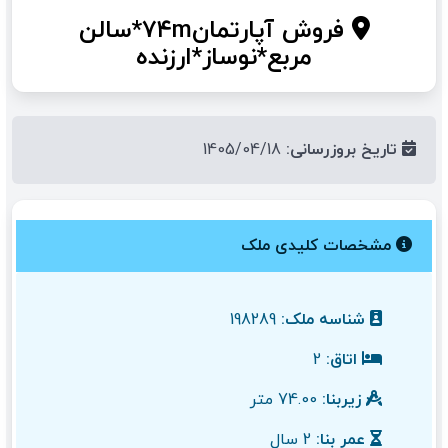
فروش آپارتمان۷۴m*سالن
مربع*نوساز*ارزنده
تاریخ بروزرسانی:
1405/04/18
مشخصات کلیدی ملک
شناسه ملک:
198289
اتاق:
2
زیربنا:
74.00 متر
عمر بنا:
2 سال