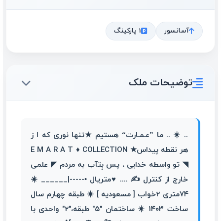
آسانسور
1 پارکینگ
توضیحات ملک
.. ☀️ .. ما ”عـمـارت“ هستیم ★تنها نوری که ا ز
هر نقطه پیداس★ E M A R A T ♦ COLLECTION
◥ تو واسطه خدایی ، پس بِتآب به مردم ◤ علمی
خارج از کنترل ✍ .... ♥متریال •-----|______ ☀️
۷۴متری 2خواب [ مسعودیه ] ☀️ طبقه چهارم سال
ساخت ۱۴۰۳ ☀️ ساختمان "۵" طبقه،"2" واحدی با