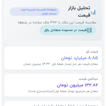
تحلیل بازار
منطقه15-افسریه-مشیریه-ابوذر-
📊
بیسیم تهران
قیمت
مقایسه قیمت این ملک با 423 ملک مشابه در منطقه
قیمت در محدوده متعادل بازار
ℹ️
قیمت کل
8.85 میلیارد تومان
معادل قیمت هر متر نوساز طبقه اول: 114.43 میلیون تومان
میانگین قیمت
132.82 میلیون تومان
معادل هر مترمربع نوساز طبقه اول (استاندارسازی شده)