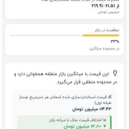
محدوده قیمت در املاک مشابه استاندارسازی شده
از 61.51
219.91
تا
میلیون تومان
موقعیت در بازار
33%
در محدوده میانگین
💡
این قیمت با میانگین بازار منطقه همخوانی دارد و
در محدوده منطقی قرار می‌گیرد.
💰 قیمت استانداردسازی شده (معادل هر مترمربع نوساز
طبقه اول):
114.43 میلیون تومان
📊 اختلاف قیمت ملک با میانه بازار:
▼
13.80 میلیون تومان