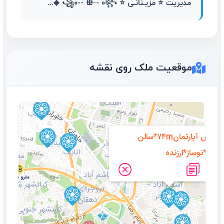
مدیریت ⭐ مزیـنانـی ⭐ ꧁۰-- ꕥ-- ۰꧂ ◈...
موقعیت ملک روی نقشه
فروش آپارتمان۷۴m*سالن
مربع*نوساز*ارزنده