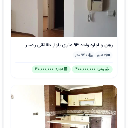
رهن و اجاره واحد 94 متری بلوار طالقانی رامسر
2 اتاق
94.00 متر
رهن: 400,000,000
اجاره: 30,000,000