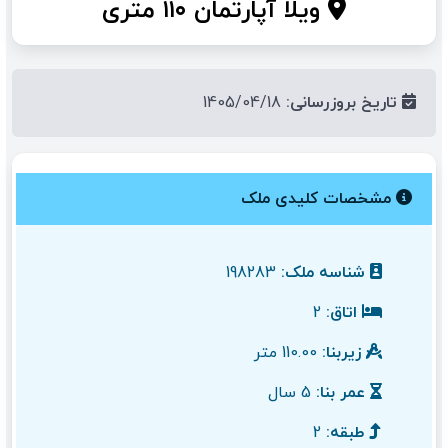
ویلا آپارتمان ۱۱۰ متری
تاریخ بروزرسانی:
1405/04/18
مشخصات کلیدی ملک
شناسه ملک:
198283
اتاق:
2
زیربنا:
110.00 متر
عمر بنا:
5 سال
طبقه:
2