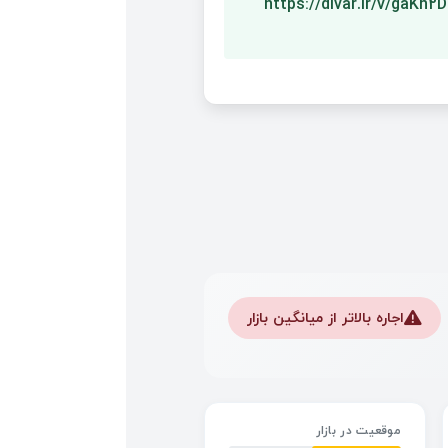
https://divar.ir/v/gaKh2
اجاره بالاتر از میانگین بازار
⚠️
موقعیت در بازار