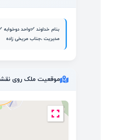
مدیریت ،جناب مریخی زاده
موقعیت ملک روی نقش