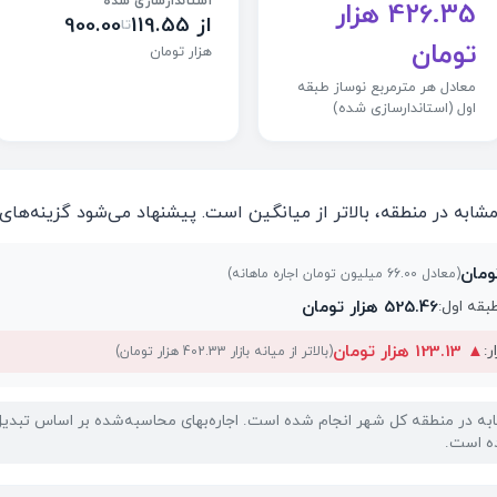
استاندارسازی شده
426.35 هزار
از 119.55
900.00
تا
تومان
هزار تومان
معادل هر مترمربع نوساز طبقه
اول (استاندارسازی شده)
شابه در منطقه، بالاتر از میانگین است. پیشنهاد می‌شود گزینه‌های 
(معادل 66.00 میلیون تومان اجاره ماهانه)
525.46 هزار تومان
طبقه اول:
▲
123.13 هزار تومان
ر:
(بالاتر از میانه بازار 402.33 هزار تومان)
ده است.