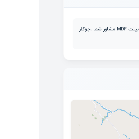
بنام خداوند ✅واحد دوخوابه ✅کناف و نورپردازی ✅سالن بزرگ و دلباز ✅نورگیر ✅کف سرامیک ✅کابینت MDF مشاور شما ،جوکار