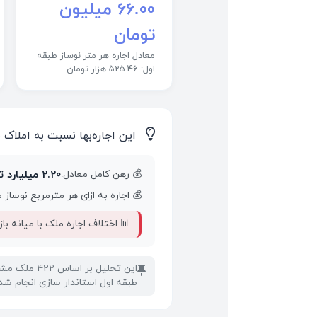
66.00 میلیون
تومان
معادل اجاره هر متر نوساز طبقه
اول: 525.46 هزار تومان
💡
این اجاره‌بها نسبت به املاک م
2.20 میلیارد تومان
💰 رهن کامل معادل:
💰 اجاره به ازای هر مترمربع نوساز 
📊 اختلاف اجاره ملک با میانه بازا
📌
طبقه اول استاندار سازی انجام ش