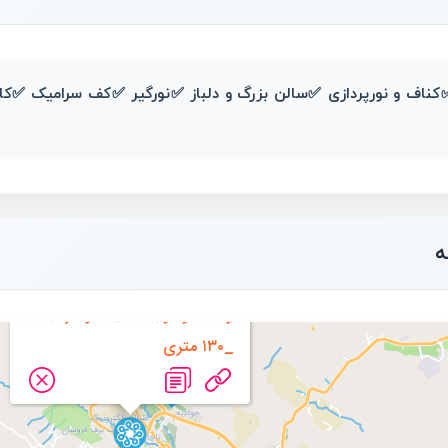
ه
واحد دوخوابه _شیک و مرتب
_۱۳۰ متری