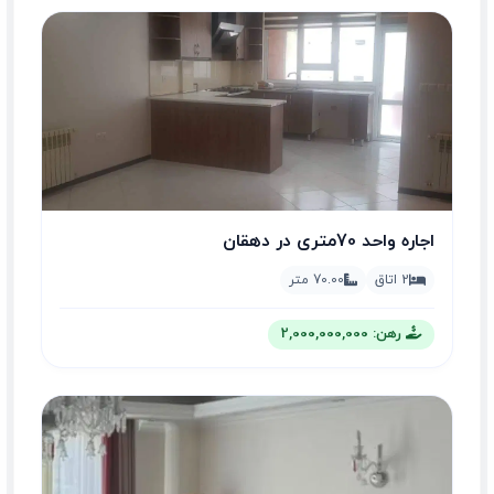
اجاره واحد 70متری در دهقان
2 اتاق
70.00 متر
رهن: 2,000,000,000