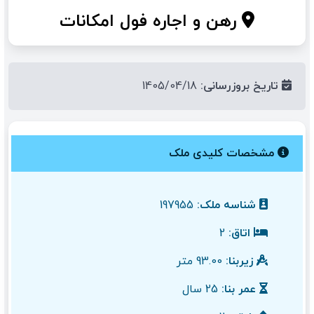
رهن و اجاره فول امکانات
تاریخ بروزرسانی:
1405/04/18
مشخصات کلیدی ملک
شناسه ملک:
197955
اتاق:
2
زیربنا:
93.00 متر
عمر بنا:
25 سال