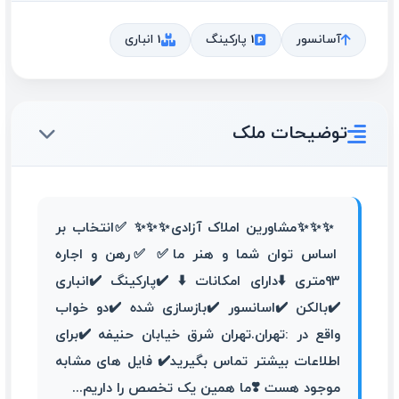
آسانسور
1 پارکینگ
1 انباری
توضیحات ملک
✨️✨️✨️مشاورین املاک آزادی✨️✨️✨️ ✅️انتخاب بر
اساس توان شما و هنر ما✅️ ✅️رهن و اجاره
۹۳متری ⬇️دارای امکانات ⬇️ ✔️️پارکینگ ✔️انباری
✔️بالکن ✔️اسانسور ✔️بازسازی شده ✔️دو خواب
واقع در :تهران.تهران شرق خیابان حنیفه ✔️برای
اطلاعات بیشتر تماس بگیرید✔️ فایل های مشابه
موجود هست ❣️ما همین یک تخصص را داریم...