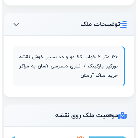
توضیحات ملک
120 متر 2 خواب کلا دو واحد بسیار خوش نقشه
نورگیر پارکینگ / انباری دسترسی آسان به مراکز
خرید املاک آرامش
موقعیت ملک روی نقشه
رهن اجاره آپارتمان _ بلوار امام
رضا