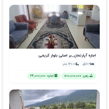
اجاره آپارتمان_بر اصلی بلوار کریمی
2 اتاق
120.00 متر
رهن: 800,000,000
اجاره: 24,000,000