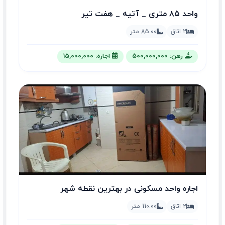
واحد ۸۵ متری _ آتیه _ هفت تیر
2 اتاق
85.00 متر
رهن: 500,000,000
اجاره: 15,000,000
اجاره واحد مسکونی در بهترین نقطه شهر
2 اتاق
110.00 متر