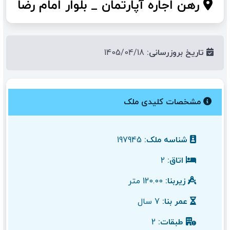
رهن اجاره آپارتمان _ بلوار امام رضا
تاریخ بروزرسانی:
1405/04/18
مشخصات کلیدی ملک
شناسه ملک:
197945
اتاق:
2
زیربنا:
120.00 متر
عمر بنا:
7 سال
طبقات:
2