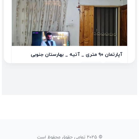
آپارتمان ۹۰ متری _ آتیه _ بهارستان جنوبی
2 اتاق
90.00 متر
رهن: 250,000,000
اجاره: 15,000,000
© 2025 تمامی حقوق محفوظ است