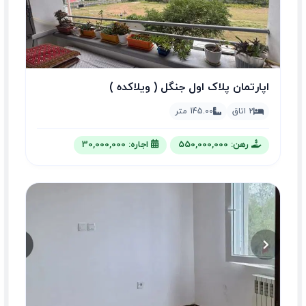
اپارتمان پلاک اول جنگل ( ویلاکده )
2 اتاق
145.00 متر
رهن: 550,000,000
اجاره: 30,000,000