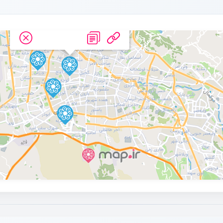
فروش اپارتمان_قره اغاج_طالار