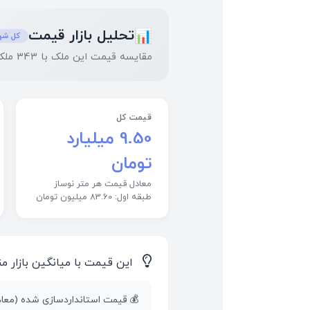
تحلیل بازار قیمت
📊
کل شهر
مقایسه قیمت این ملک با 343 ملک مشابه در منطقه
قیمت کل
9.50 میلیارد
تومان
معادل قیمت هر متر نوساز
طبقه اول: 83.60 میلیون تومان
💡
این قیمت با میانگین بازار من
💰 قیمت استانداردسازی شده (معادل