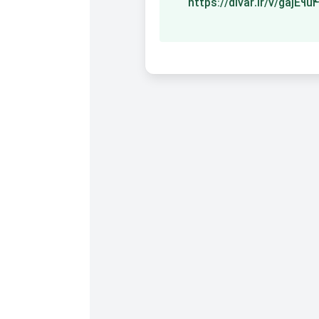
https://divar.ir/v/gajE9u