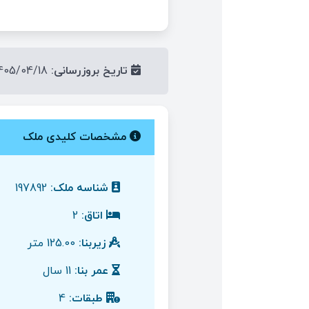
تاریخ بروزرسانی:
1405/04/18
مشخصات کلیدی ملک
شناسه ملک:
197892
اتاق:
2
زیربنا:
125.00 متر
عمر بنا:
11 سال
طبقات:
4