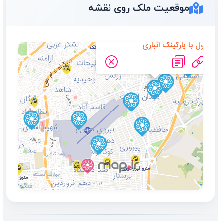
موقعیت ملک روی نقشه
اجاره آپارتمان 65 متری طبقه
اول با پارکینگ انباری