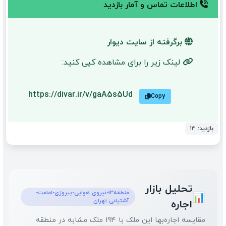
اطلاعات تماس و آمار بازدید
برگرفته از سایت دیوار
لینک زیر را برای مشاهده کپی کنید:
https://divar.ir/v/gaA5s5Ud
Copy
بازدید:
13
تحلیل بازار
منطقه13-نیروی هوایی-پیروزی-امامت-
📊
آشتیانی تهران
اجاره
مقایسه اجاره‌بها این ملک با 194 ملک مشابه در منطقه