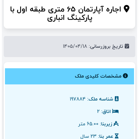
اجاره آپارتمان 65 متری طبقه اول با
پارکینگ انباری
تاریخ بروزرسانی:
1405/04/18
مشخصات کلیدی ملک
شناسه ملک:
197884
اتاق:
2
زیربنا:
65.00 متر
عمر بنا:
23 سال