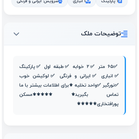
1 پارکینگ
1 انباری
سرویس: ایرانی و فرنگی
توضیحات ملک
✅۶۵ متر ✅۲ خوابه ✅طبقه اول ✅پارکینگ
✅انباری ✅ایرانی و فرنگی ✅لوکیشن خوب
✅نورگیر ✅واحد تخلیه ⚜️برای اطلاعات بیشتر با ما
تماس بگیرید⚜️ ⚜️⚜️⚜️⚜️⚜️مسکن
پورافتخاری⚜️⚜️⚜️⚜️⚜️