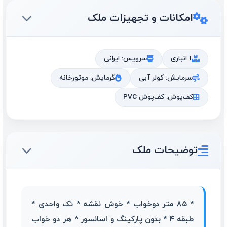
امکانات و تجهیزات ملک
1 انباری
سرویس: ایرانی
سرمایش: کولر آبی
گرمایش: موتورخانه
کف‌پوش: کف‌پوش PVC
توضیحات ملک
* ۸۵ متر دوخواب * خوش نقشه * تک واحدی *
طبقه ۴ * بدون پارکینگ و اسانسور * هر دو خواب