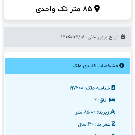
۸۵ متر تک واحدی
تاریخ بروزرسانی:
1405/04/18
مشخصات کلیدی ملک
شناسه ملک:
197600
اتاق:
2
زیربنا:
85.00 متر
عمر بنا:
30 سال