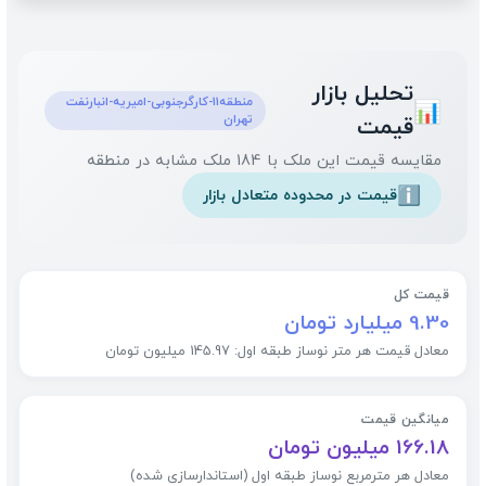
تحلیل بازار
منطقه11-کارگرجنوبی-امیریه-انبارنفت
📊
تهران
قیمت
مقایسه قیمت این ملک با 184 ملک مشابه در منطقه
قیمت در محدوده متعادل بازار
ℹ️
قیمت کل
9.30 میلیارد تومان
معادل قیمت هر متر نوساز طبقه اول: 145.97 میلیون تومان
میانگین قیمت
166.18 میلیون تومان
معادل هر مترمربع نوساز طبقه اول (استاندارسازی شده)