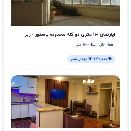
اپارتمان ۱۱۰ متری دو کله محدوده پاستور - زیر
قیمت
2 اتاق
110.00 متر
113,636,000 تومان/متر