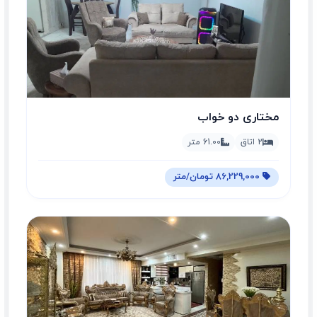
مختاری دو خواب
2 اتاق
61.00 متر
86,229,000 تومان/متر