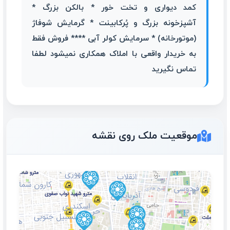
کمد دیواری و تخت خور * بالکن بزرگ *
آشپزخونه بزرگ و پُرکابینت * گرمایش شوفاژ
(موتورخانه) * سرمایش کولر آبی **** فروش فقط
به خریدار واقعی با املاک همکاری نمیشود لطفا
تماس نگیرید
۸۵ متر تک واحدی
موقعیت ملک روی نقشه