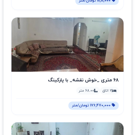
111,111,000 تومان/متر
۶۸ متری _خوش نقشه_ با پارکینگ
2 اتاق
68.00 متر
176,470,000 تومان/متر