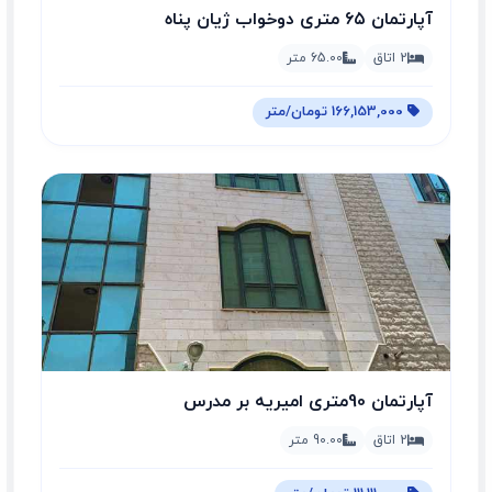
آپارتمان ۶۵ متری دوخواب ژیان پناه
2 اتاق
65.00 متر
166,153,000 تومان/متر
آپارتمان 90متری امیریه بر مدرس
2 اتاق
90.00 متر