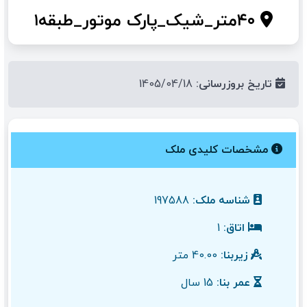
۴۰متر_شیک_پارک موتور_طبقه۱
تاریخ بروزرسانی:
1405/04/18
مشخصات کلیدی ملک
شناسه ملک:
197588
اتاق:
1
زیربنا:
40.00 متر
عمر بنا:
15 سال