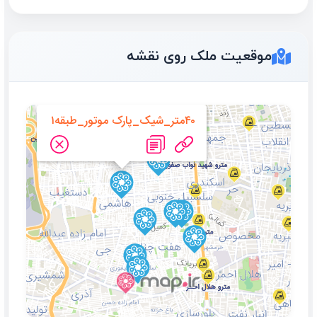
موقعیت ملک روی نقشه
۴۰متر_شیک_پارک موتور_طبقه۱