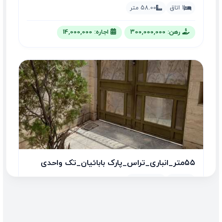
1 اتاق
58.00 متر
رهن: 300,000,000
اجاره: 14,000,000
۵۵متر_انباری_تراس_پارک بابائیان_تک واحدی
1 اتاق
55.00 متر
رهن: 750,000,000