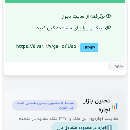
برگرفته از سایت دیوار
لینک زیر را برای مشاهده کپی کنید:
https://divar.ir/v/gaH54Uso
Copy
بازدید:
11
تحلیل بازار
منطقه 10-سلسبیل-جیحون-هاشمی-هفت
📊
چنار تهران
اجاره
مقایسه اجاره‌بها این ملک با 237 ملک مشابه در منطقه
اجاره در محدوده متعادل بازار
ℹ️