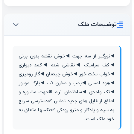
توضیحات ملک
◀️نورگیر از سه جهت ◀️خوش نقشه بدون پرتی
◀️کف سرامیک ◀️نقاشی شده ◀️کمد دیواری
◀️خواب تخت خور ◀️خوش چیدمان ◀️گاز رومیزی
◀️هود لمسی ◀️پمپ و مخزن آب ◀️پارک موتور
◀️تک واحدی ◀️ساختمان آرام ✳جهت مشاوره و
اطلاع از فایل های جدید تماس ✅دسترسی سریع
به سپه و یادگار و مترو رودکی ✅عکسها متعلق به
خود ملک است...