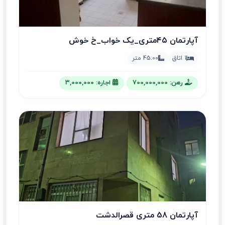
آپارتمان‌ ۴۵متری_یک‌ خواب_خ‌ خوش
1 اتاق
45.00 متر
رهن: 700,000,000
اجاره: 3,000,000
آپارتمان 58 متری قصرالدشت