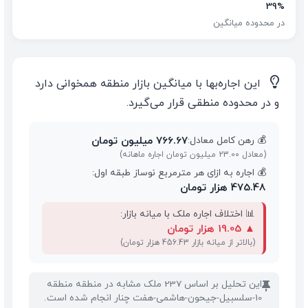
39%
در محدوده میانگین
💡
این اجاره‌بها با میانگین بازار منطقه همخوانی دارد
و در محدوده منطقی قرار می‌گیرد.
766.67 میلیون تومان
💰 رهن کامل معادل:
(معادل 23.00 میلیون تومان اجاره ماهانه)
💰 اجاره به ازای هر مترمربع نوساز طبقه اول:
475.48 هزار تومان
📊 اختلاف اجاره ملک با میانه بازار:
▲
19.05 هزار تومان
(بالاتر از میانه بازار 456.43 هزار تومان)
این تحلیل بر اساس 237 ملک مشابه در منطقه منطقه
📌
10-سلسبیل-جیحون-هاشمی-هفت چنار انجام شده است.