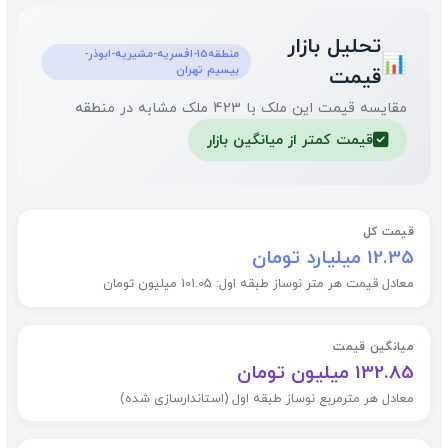
تحلیل بازار
منطقه15-افسریه-مشیریه-ابوذر-
📊
بیسیم تهران
قیمت
مقایسه قیمت این ملک با 423 ملک مشابه در منطقه
قیمت کمتر از میانگین بازار
✅
قیمت کل
12.35 میلیارد تومان
معادل قیمت هر متر نوساز طبقه اول: 101.05 میلیون تومان
میانگین قیمت
132.85 میلیون تومان
معادل هر مترمربع نوساز طبقه اول (استاندارسازی شده)