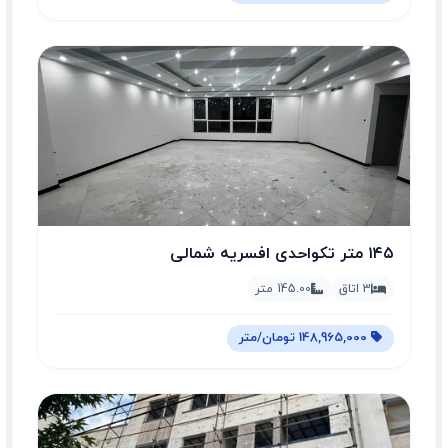
۱۴۵ متر تکواحدی افسریه شمالی
3 اتاق
145.00 متر
148,965,000 تومان/متر