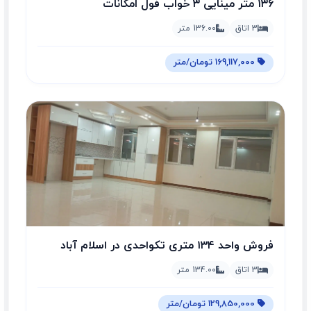
۱۳۶ متر مینایی ۳ خواب فول امکانات
3 اتاق
136.00 متر
169,117,000 تومان/متر
فروش واحد ۱۳۴ متری تکواحدی در اسلام آباد
3 اتاق
134.00 متر
129,850,000 تومان/متر