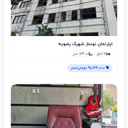
اپارتمان نوساز شهرک رضویه
3 اتاق
134.00 متر
91,044,000 تومان/متر