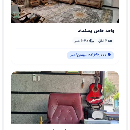
واحد خاص پسندها
3 اتاق
104.00 متر
182,692,000 تومان/متر