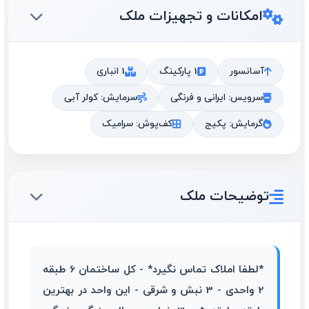
امکانات و تجهیزات ملک
آسانسور
1 پارکینگ
1 انباری
سرویس: ایرانی و فرنگی
سرمایش: کولر آبی
گرمایش: پکیج
کف‌پوش: سرامیک
توضیحات ملک
*لطفا املاک تماس نگیرد* - کل ساختمان 6 طبقه
2 واحدی - 3 نبش و شرقی - این واحد در بهترین