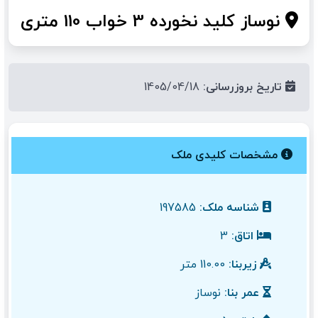
نوساز کلید نخورده 3 خواب 110 متری
تاریخ بروزرسانی:
1405/04/18
مشخصات کلیدی ملک
شناسه ملک:
197585
اتاق:
3
زیربنا:
110.00 متر
عمر بنا:
نوساز