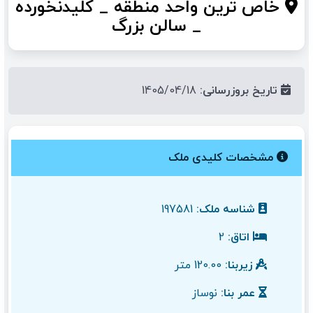
خاص ترین واحد منطقه _ کلیدنخورده
_ سالن بزرگ
تاریخ بروزرسانی:
1405/04/18
مشخصات کلیدی ملک
شناسه ملک:
197581
اتاق:
2
زیربنا:
120.00 متر
عمر بنا:
نوساز