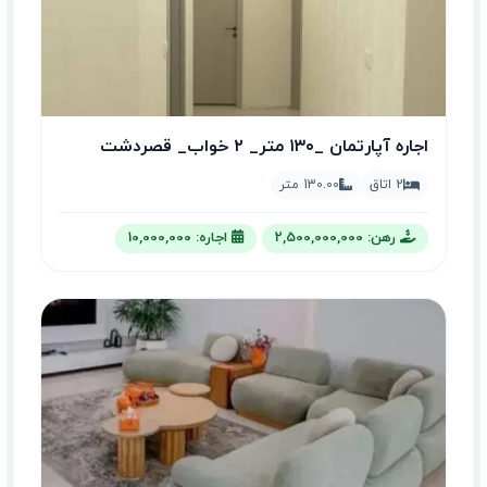
اجاره آپارتمان _۱۳۰ متر_ ۲ خواب_ قصردشت
زرگری لوکس
2 اتاق
130.00 متر
رهن: 2,500,000,000
اجاره: 10,000,000