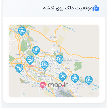
خاص ترین واحد منطقه _
موقعیت ملک روی نقشه
کلیدنخورده _ سالن بزرگ