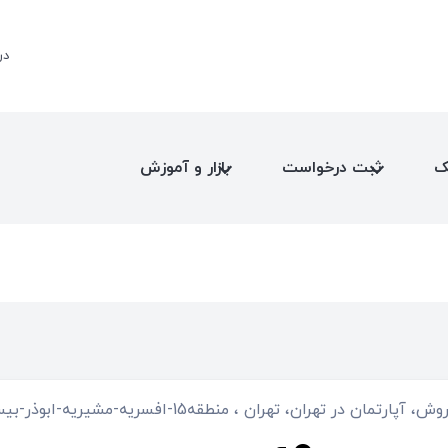
در
ک
ثبت درخواست
بازار و آموزش
، آپارتمان در تهران، تهران ، منطقه15-افسریه-مشیریه-ابوذر-بیسیم