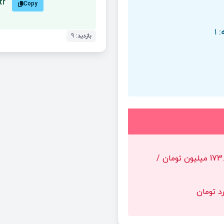
tr
Copy
:
1
بازدید:
9
173.91 میلیون تومان /