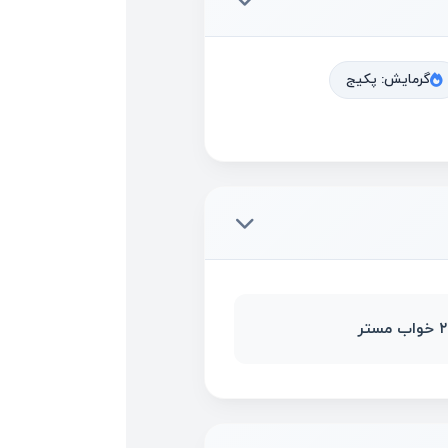
گرمایش: پکیج