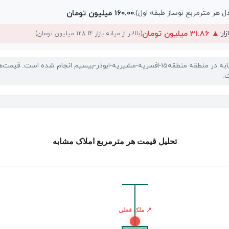
160.00 میلیون تومان
 هر مترمربع نوساز طبقه اول):
▲
31.86 میلیون تومان
ار:
(بالاتر از میانه بازار 128.14 میلیون تومان)
این تحلیل بر اساس 423 ملک مشابه در منطقه منطقه15-افسریه-مشیریه-ابوذر-بیسیم انج
.