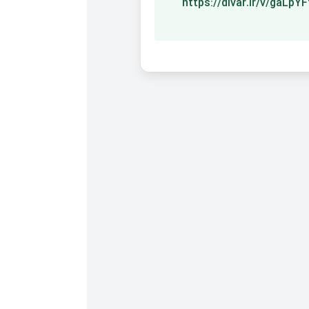
https://divar.ir/v/gaLpYF