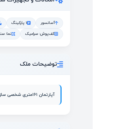
آسانسور
1 پارکینگ
کف‌پوش: سرامیک
نما: س
توضیحات ملک
آپارتمان ۱۶۱متری شخصی سازی جارو مرکزی داکس اسپلت دوربین مدار بسته آنتن مرکزی ۳ خواب ۲ خواب مستر