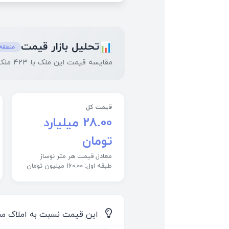
تحلیل بازار قیمت
📊
منطقه15-افسریه-مشیریه-ابوذر-بیسیم تهر
مقایسه قیمت این ملک با 423 ملک مشابه در منطقه
قیمت کل
28.00 میلیارد
تومان
معادل قیمت هر متر نوساز
طبقه اول: 160.00 میلیون تومان
💡
این قیمت نسبت به املاک مشابه