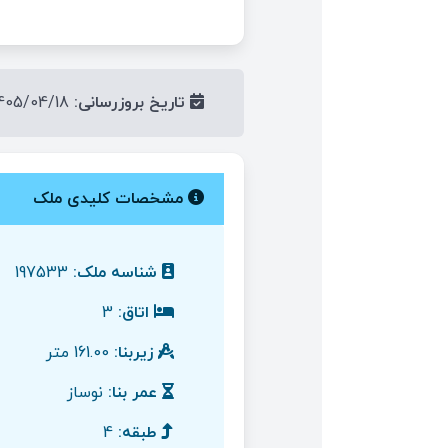
تاریخ بروزرسانی:
1405/04/18
مشخصات کلیدی ملک
شناسه ملک:
197533
اتاق:
3
زیربنا:
161.00 متر
عمر بنا:
نوساز
طبقه:
4