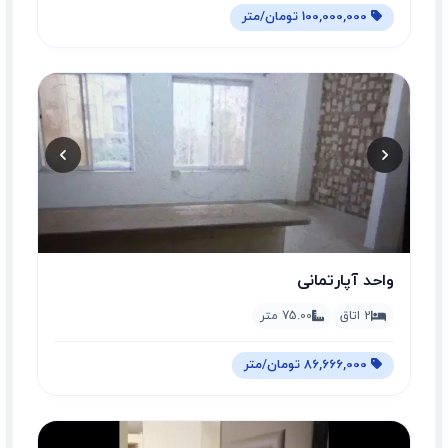
100,000,000 تومان/متر
واحد آپارتمانی
2 اتاق
75.00 متر
86,666,000 تومان/متر