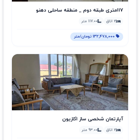
۱۱۷متری طبقه دوم _ منطقه ساحلی دهنو
2 اتاق
117.00 متر
132,478,000 تومان/متر
آپارتمان شخصی ساز اکازیون
2 اتاق
93.00 متر