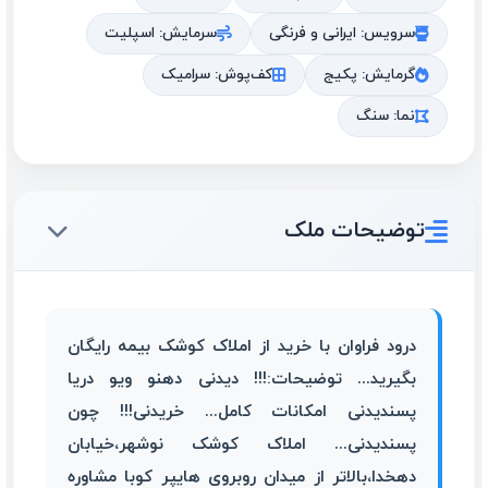
سرویس: ایرانی و فرنگی
سرمایش: اسپلیت
گرمایش: پکیج
کف‌پوش: سرامیک
نما: سنگ
توضیحات ملک
درود فراوان با خرید از املاک کوشک بیمه رایگان
بگیرید... توضیحات:!!! دیدنی دهنو ویو دریا
پسندیدنی امکانات کامل... خریدنی!!! چون
پسندیدنی... املاک کوشک نوشهر،خیابان
دهخدا،بالاتر از میدان روبروی هایپر کوبا مشاوره