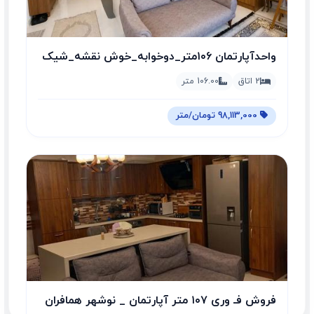
واحدآپارتمان ۱۰۶متر_دوخوابه_خوش نقشه_شیک
وتمیز
2 اتاق
106.00 متر
98,113,000 تومان/متر
فر‌وش فـ وری ۱۰۷ متر آپارتمان _ نوشهر همافران