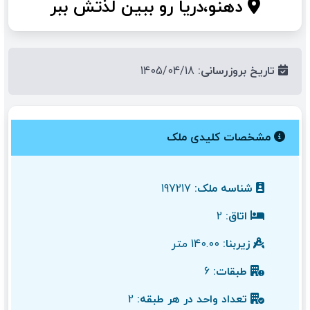
دهنو،دریا رو ببین لذتش ببر
تاریخ بروزرسانی:
1405/04/18
مشخصات کلیدی ملک
شناسه ملک:
197217
اتاق:
2
زیربنا:
140.00 متر
طبقات:
6
تعداد واحد در هر طبقه:
2