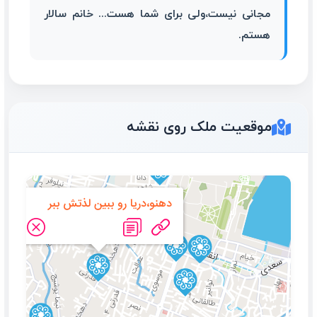
مجانی نیست،ولی برای شما هست... خانم سالار
هستم.
موقعیت ملک روی نقشه
دهنو،دریا رو ببین لذتش ببر