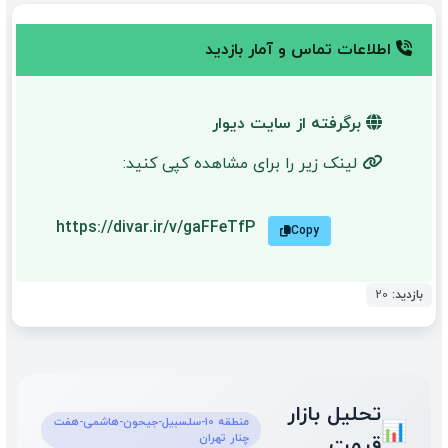
اطلاعات تماس و آمار بازدید
برگرفته از سایت دیوار
لینک زیر را برای مشاهده کپی کنید:
https://divar.ir/v/gaFFeTfP
Copy
بازدید:
20
تحلیل بازار
منطقه 10-سلسبیل-جیحون-هاشمی-هفت
📊
چنار تهران
قیمت