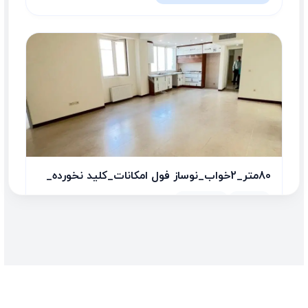
80متر_2خواب_نوساز فول امکانات_کلید نخورده_
2 اتاق
80.00 متر
224,375,000 تومان/متر