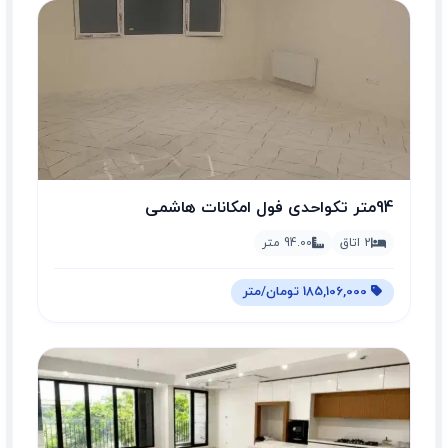
94متر تکواحدی فول امکانات هاشمی
2 اتاق
94.00 متر
185,106,000 تومان/متر