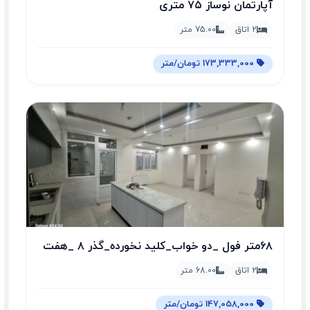
آپارتمان نوساز ۷۵ متری
2 اتاق
75.00 متر
173,333,000 تومان/متر
۶۸متر فول _دو خواب_کلید نخورده_گذر ۸ _هفت
چنار
2 اتاق
68.00 متر
147,058,000 تومان/متر