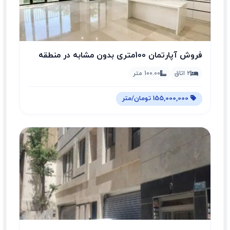
فروش آپارتمان 100متری بدون مشابه در منطقه
2 اتاق
100.00 متر
155,000,000 تومان/متر