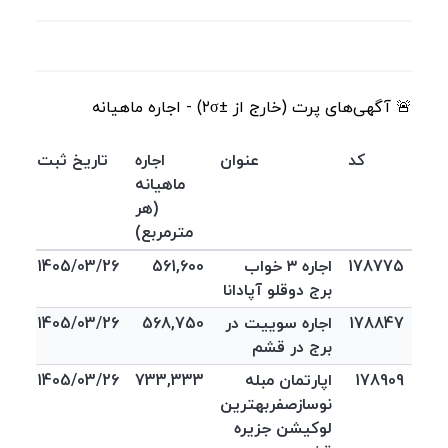
🚨 آگهی‌های پرت (خارج از ±۲σ) - اجاره ماهیانه
کد
عنوان
اجاره
تاریخ ثبت
ماهیانه
(هر
مترمربع)
178775
اجاره ۳ خواب
561,600
1405/03/26
برج دوقلو آپادانا
178847
اجاره سوییت در
568,750
1405/03/26
برج در قشم
178909
اپارتمان مبله
733,333
1405/03/26
نوسازصفربهترین
لوکیشن جزیره