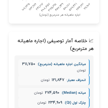
📈 خلاصه آمار توصیفی (اجاره ماهیانه
هر مترمربع)
311,750
میانگین اجاره ماهیانه (مترمربع):
تومان
121,847
انحراف معیار:
تومان
274,590
میانه (Median):
تومان
234,909
چارک اول (Q1):
تومان