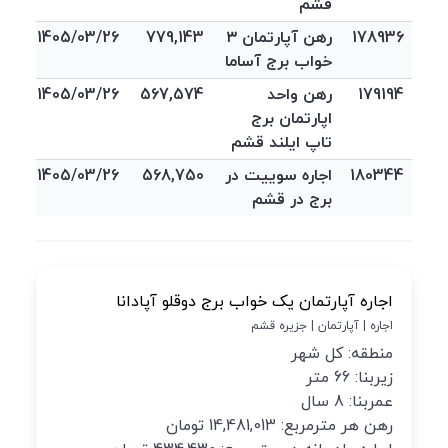
قشم
178936
رهن آپارتمان ۳
779,143
1405/03/26
خواب برج آساما
179194
رهن واحد
567,574
1405/03/26
اپارتمان برج
تاپ ایلند قشم
180344
اجاره سوییت در
568,750
1405/03/26
برج در قشم
اجاره آپارتمان یک خواب برج دوقلو آپادانا
اجاره | آپارتمان | جزیره قشم
منطقه: کل شهر
زیربنا: 66 متر
عمربنا: 8 سال
رهن هر مترمربع: 14,481,013 تومان