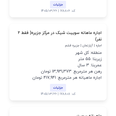
جزئیات
کد: 178806 | 1405/03/26
اجاره ماهانه سوییت شیک در مرکز جزیره( فقط ۲
نفر)
اجاره | آپارتمان | جزیره قشم
منطقه: کل شهر
زیربنا: 55 متر
عمربنا: 3 سال
رهن هر مترمربع: 13,931,373 تومان
اجاره ماهیانه هر مترمربع: 417,941 تومان
جزئیات
کد: 178808 | 1405/03/26