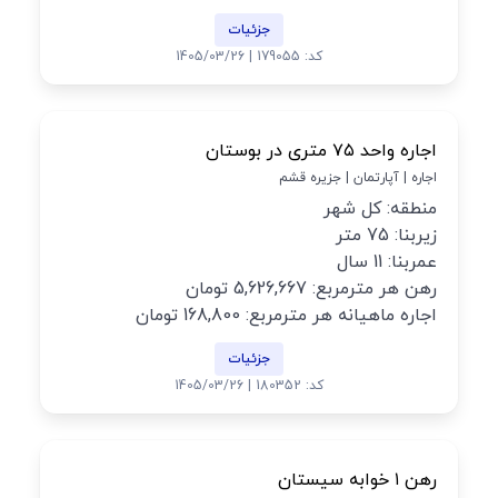
جزئیات
کد: 179055 | 1405/03/26
اجاره واحد ۷۵ متری در بوستان
اجاره | آپارتمان | جزیره قشم
منطقه: کل شهر
زیربنا: 75 متر
عمربنا: 11 سال
رهن هر مترمربع: 5,626,667 تومان
اجاره ماهیانه هر مترمربع: 168,800 تومان
جزئیات
کد: 180352 | 1405/03/26
رهن ۱ خوابه سیستان