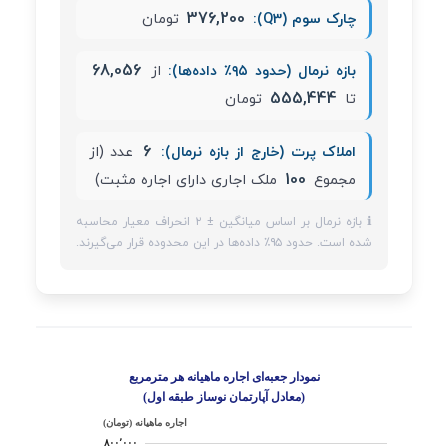
376,200
چارک سوم (Q3):
تومان
68,056
بازه نرمال (حدود ۹۵٪ داده‌ها):
از
555,444
تا
تومان
6
املاک پرت (خارج از بازه نرمال):
عدد (از
100
مجموع
ملک اجاری دارای اجاره مثبت)
ℹ️ بازه نرمال بر اساس میانگین ± ۲ انحراف معیار محاسبه
شده است. حدود ۹۵٪ داده‌ها در این محدوده قرار می‌گیرند.