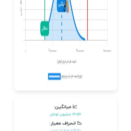
📈 میانگین:
26.56 میلیون تومان
📉 انحراف معیار:
5,702,824.41 تومان