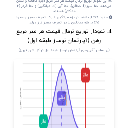
این نمودار توزیع نرمال قیمت هر متر مربع اجاره ماهانه را نشان
می‌دهد. خط سبز (⬇️ حداقل)، خط آبی (📈 میانگین) و خط قرمز (⬆️
حداکثر) هستند.
حدود ۶۸٪ از داده‌ها در بازه میانگین ± یک انحراف معیار و حدود
۹۵٪ در بازه میانگین ± دو انحراف معیار قرار دارند.
📊 نمودار توزیع نرمال قیمت هر متر مربع
رهن (آپارتمان نوساز طبقه اول)
(بر اساس آگهی‌های آپارتمان نوساز طبقه اول در کل شهر تبریز)