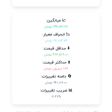
📈 میانگین:
796,831.27 تومان
📉 انحراف معیار:
171,084.73 تومان
⬇️ حداقل قیمت:
423,529.00 تومان
⬆️ حداکثر قیمت:
1.36 میلیون تومان
🔄 دامنه تغییرات:
940,107.00 تومان
📊 ضریب تغییرات:
21.47%