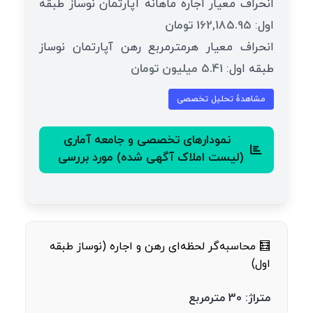
انحراف معیار اجاره ماهانه آپارتمان نوساز طبقه
اول:
162,185.95 تومان
انحراف معیار هرمترمربع رهن آپارتمان نوساز
طبقه اول:
5.41 میلیون تومان
مشاهدهٔ تحلیل تخصصی
نمودارهای تخصصی و جامعه آماری
(لیست املاک آگهی شده) مورد بررسی
🧮 محاسبه‌گر لحظه‌ای رهن و اجاره (نوساز طبقه
اول)
متراژ:
30
مترمربع