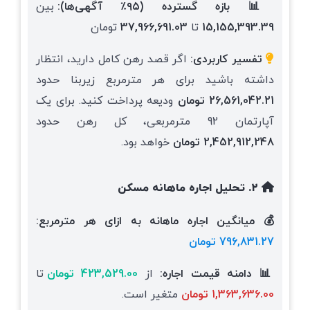
📊 بازه گسترده (۹۵٪ آگهی‌ها):
بین
15,155,393.39
تا
37,966,691.03
تومان
تفسیر کاربردی:
اگر قصد رهن کامل دارید، انتظار
داشته باشید برای هر مترمربع زیربنا حدود
26,561,042.21 تومان
ودیعه پرداخت کنید. برای یک
آپارتمان 92 مترمربعی، کل رهن حدود
2,452,912,248 تومان
خواهد بود.
۲. تحلیل اجاره ماهانه مسکن
💰 میانگین اجاره ماهانه به ازای هر مترمربع:
796,831.27 تومان
📊 دامنه قیمت اجاره:
از
423,529.00 تومان
تا
1,363,636.00 تومان
متغیر است.