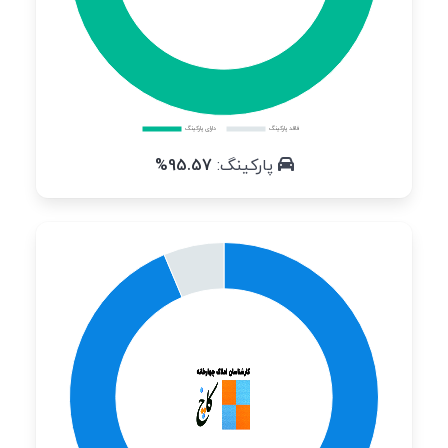
پارکینگ:
95.57%