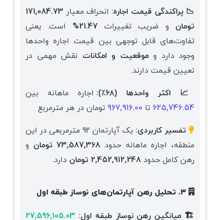
📉 پراکندگی قیمت اجاره:
انحراف معیار
171,084.73
تومان
و ضریب تغییرات
21.47%
است.
یعنی
تفاوت‌های قابل توجهی بین قیمت اجاره واحدها
وجود دارد و
موقعیت و امکانات
نقش مهمی در
تعیین قیمت دارند.
📈 اکثر واحدها (۶۸٪):
اجاره ماهانه بین
625,746.54
تا
967,916.00
تومان در هر مترمربع
تفسیر کاربردی:
یک آپارتمان 92 مترمربعی در این
منطقه، اجاره ماهانه حدود
73,587,368 تومان
و
رهن کامل حدود
2,452,912,248 تومان
دارد.
۳. تحلیل رهن آپارتمان‌های نوساز طبقه اول
🏗️ میانگین رهن نوساز طبقه اول:
27,596,105.03