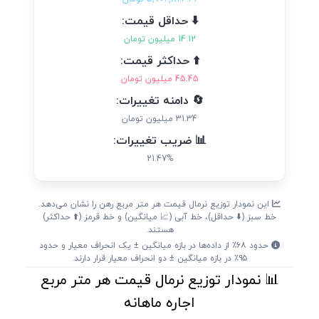
⬇️ حداقل قیمت:
14.12 میلیون تومان
⬆️ حداکثر قیمت:
45.45 میلیون تومان
🔄 دامنه تغییرات:
31.34 میلیون تومان
📊 ضریب تغییرات:
21.47%
این نمودار توزیع نرمال قیمت هر متر مربع رهن را نشان می‌دهد.
خط سبز (⬇️ حداقل)، خط آبی (📈 میانگین) و خط قرمز (⬆️ حداکثر)
هستند.
حدود ۶۸٪ از داده‌ها در بازه میانگین ± یک انحراف معیار و حدود
۹۵٪ در بازه میانگین ± دو انحراف معیار قرار دارند.
📊 نمودار توزیع نرمال قیمت هر متر مربع
اجاره ماهانه