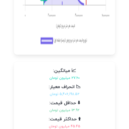
📈 میانگین:
27.60 میلیون تومان
📉 انحراف معیار:
5,406,198.52 تومان
⬇️ حداقل قیمت:
13.92 میلیون تومان
⬆️ حداکثر قیمت:
45.45 میلیون تومان