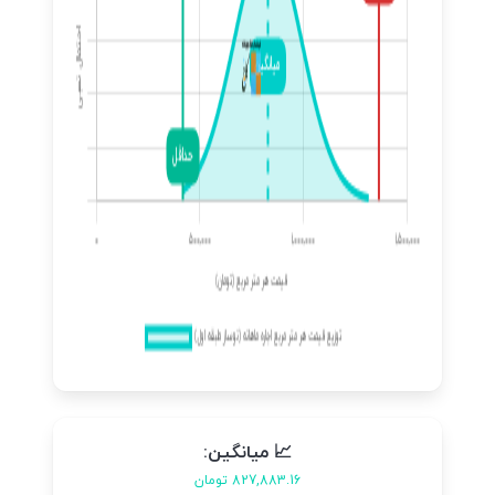
📈 میانگین:
827,883.16 تومان