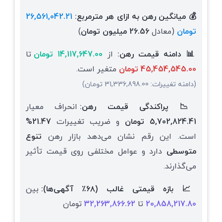
💰 میانگین رهن به ازای هر مترمربع:
26,561,042.21
تومان
(معادل
26.56 میلیون تومان
)
📊 دامنه قیمت رهن:
از
14,117,647.00 تومان
تا
45,454,545.00 تومان
متغیر است.
(دامنه تغییرات: 31,336,898.00 تومان)
📉 پراکندگی قیمت رهن:
انحراف معیار
5,702,824.41 تومان
و ضریب تغییرات
21.47%
است.
این رقم نشان می‌دهد بازار رهن
تنوع
متوسطی
دارد و عوامل مختلفی روی قیمت تأثیر
می‌گذارند.
📈 بازه قیمتی غالب (۶۸٪ آگهی‌ها):
بین
20,858,217.80
تا
32,263,866.62
تومان