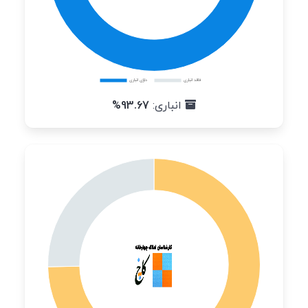
انباری:
93.67%