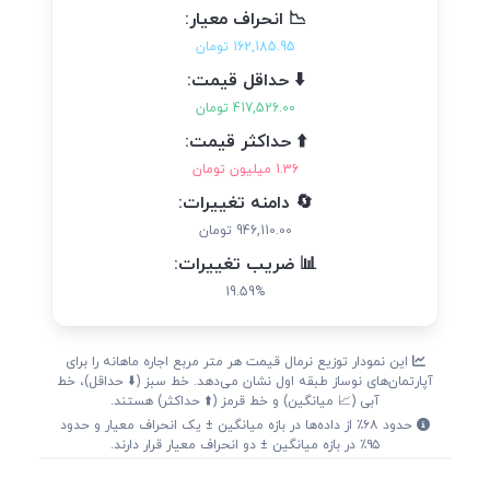
📉 انحراف معیار:
162,185.95 تومان
⬇️ حداقل قیمت:
417,526.00 تومان
⬆️ حداکثر قیمت:
1.36 میلیون تومان
🔄 دامنه تغییرات:
946,110.00 تومان
📊 ضریب تغییرات:
19.59%
این نمودار توزیع نرمال قیمت هر متر مربع اجاره ماهانه را برای
آپارتمان‌های نوساز طبقه اول نشان می‌دهد. خط سبز (⬇️ حداقل)، خط
آبی (📈 میانگین) و خط قرمز (⬆️ حداکثر) هستند.
حدود ۶۸٪ از داده‌ها در بازه میانگین ± یک انحراف معیار و حدود
۹۵٪ در بازه میانگین ± دو انحراف معیار قرار دارند.