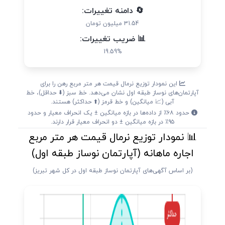
🔄 دامنه تغییرات:
31.54 میلیون تومان
📊 ضریب تغییرات:
19.59%
این نمودار توزیع نرمال قیمت هر متر مربع رهن را برای
آپارتمان‌های نوساز طبقه اول نشان می‌دهد. خط سبز (⬇️ حداقل)، خط
آبی (📈 میانگین) و خط قرمز (⬆️ حداکثر) هستند.
حدود ۶۸٪ از داده‌ها در بازه میانگین ± یک انحراف معیار و حدود
۹۵٪ در بازه میانگین ± دو انحراف معیار قرار دارند.
📊 نمودار توزیع نرمال قیمت هر متر مربع
اجاره ماهانه (آپارتمان نوساز طبقه اول)
(بر اساس آگهی‌های آپارتمان نوساز طبقه اول در کل شهر تبریز)