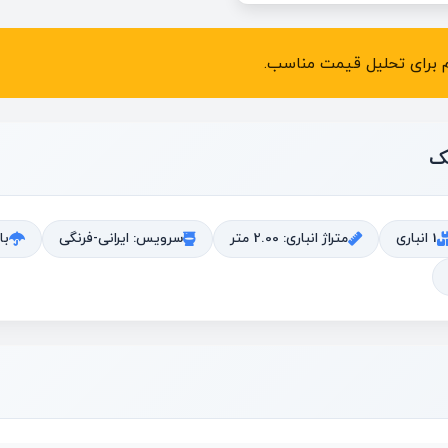
زم برای تحلیل قیمت مناسب.
ک
1 انباری
متراژ انباری: 2.00 متر
سرویس: ایرانی-فرنگی
با