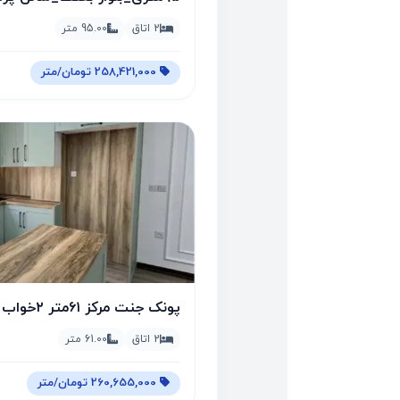
2 اتاق
95.00 متر
258,421,000 تومان/متر
پونک جنت مرکز ۶۱متر ۲خواب فول زیر قیمت کاسبی
2 اتاق
61.00 متر
260,655,000 تومان/متر