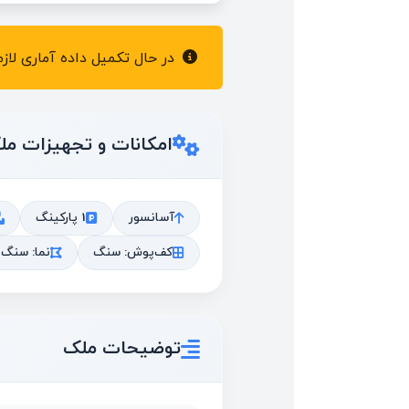
در حال تکمیل داده آماری لا
امکانات و تجهیزات مل
آسانسور
1 پارکینگ
کف‌پوش: سنگ
نما: سنگ
توضیحات ملک