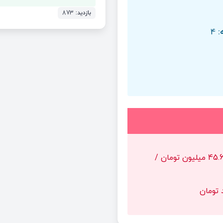
بازدید:
873
:
4
45.65 میلیون تومان /