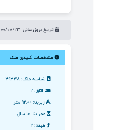
تاریخ بروزرسانی:
1400/08/23
مشخصات کلیدی ملک
شناسه ملک:
49338
اتاق:
2
زیربنا:
92.00 متر
عمر بنا:
10 سال
طبقه:
2