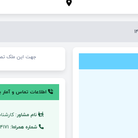
جهت این ملک تص
اطلاعات تماس و آمار با
نام مشاور:
کارشناس
شماره همراه1:
09109234171