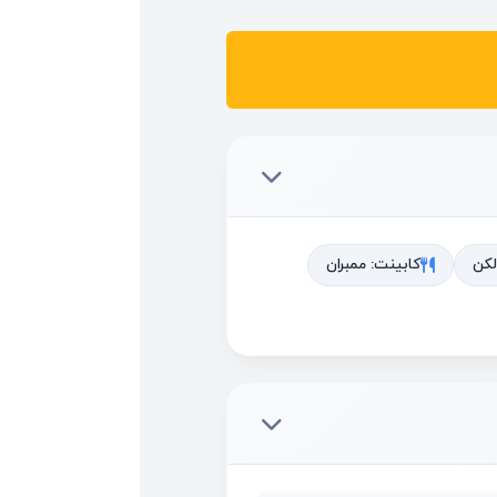
لکن
کابینت: ممبران