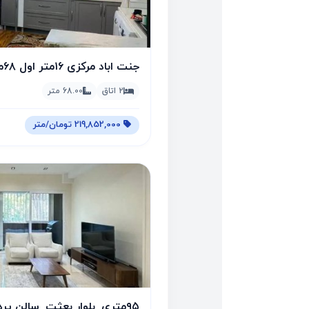
جنت اباد مرکزی ۱۶متر اول ۶۸متر طبقه اول
2 اتاق
68.00 متر
219,852,000 تومان/متر
۹۵متری_بلوار بعثت_سالن پرده خور_تکواحدی