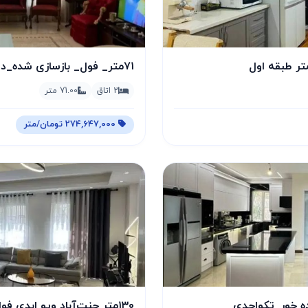
۷۱متر_ فول_ بازسازی شده_دو خواب_جنت آباد مرکزی
2 اتاق
71.00 متر
274,647,000 تومان/متر
۱۳۰متر جنت‌آباد ویو ابدی فول دیزاین