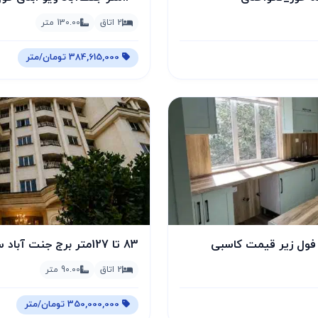
2 اتاق
130.00 متر
384,615,000 تومان/متر
83 تا 127متر برج جنت آباد سرمایه‌گذاری_لوکس نشینی
2 اتاق
90.00 متر
350,000,000 تومان/متر