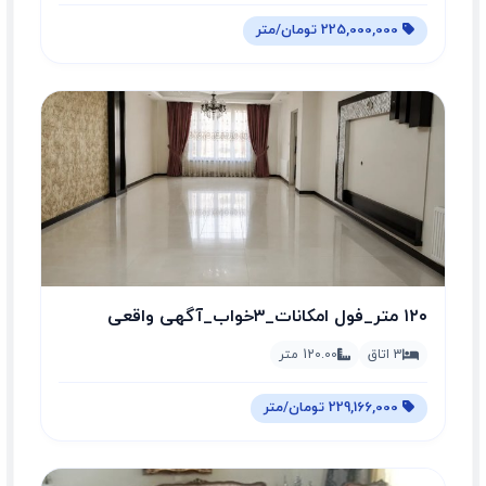
225,000,000 تومان/متر
۱۲۰ متر_فول امکانات_۳خواب_آگهی واقعی
3 اتاق
120.00 متر
229,166,000 تومان/متر