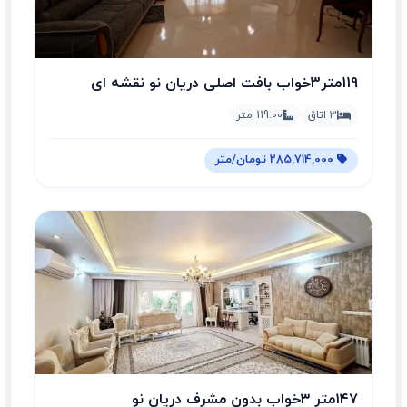
119متر3خواب بافت اصلی دریان نو نقشه ای
مهندسی
3 اتاق
119.00 متر
285,714,000 تومان/متر
۱۴۷متر ۳خواب بدون مشرف دریان نو