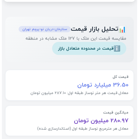
تحلیل بازار قیمت
📊
ستارخان-دریان نو-پرچم تهران
مقایسه قیمت این ملک با 127 ملک مشابه در منطقه
قیمت در محدوده متعادل بازار
ℹ️
قیمت کل
36.50 میلیارد تومان
معادل قیمت هر متر نوساز طبقه اول: 287.10 میلیون تومان
میانگین قیمت
280.97 میلیون تومان
معادل هر مترمربع نوساز طبقه اول (استاندارسازی شده)