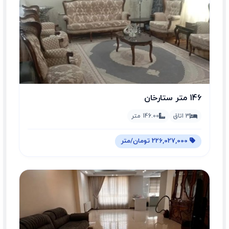
146 متر ستارخان
3 اتاق
146.00 متر
226,027,000 تومان/متر