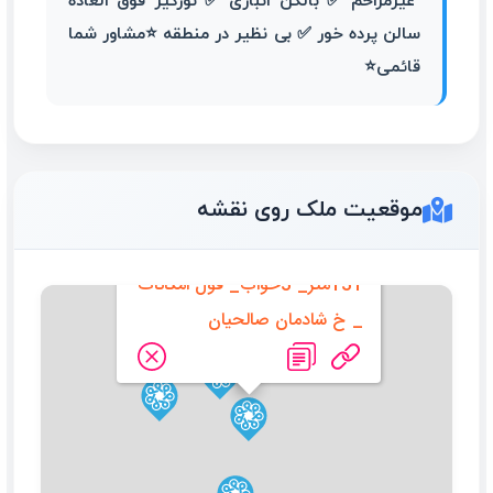
غیرمزاحم ✅️ بالکن انباری ✅️ نورگیر فوق العاده
سالن پرده خور ✅️ بی نظیر در منطقه ⭐️مشاور شما
قائمی⭐️
موقعیت ملک روی نقشه
131متر_ 3خواب_ فول امکانات
_ خ شادمان صالحیان