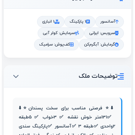
آسانسور
1 پارکینگ
1 انباری
سرویس: ایرانی
سرمایش: کولر آبی
گرمایش: آبگرم‌کن
کف‌پوش: سرامیک
توضیحات ملک
⬇️⭐️ فرصتی مناسب برای سخت پسندان⭐️⬇️
✅️131متر خوش نقشه ✅️ 3خواب ✅️ ۵طبقه
2واحدی ✅️طبقه 3 ✅️آسانسور ✅️پارکینگ سندی