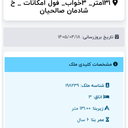
131متر_ 3خواب_ فول امکانات _ خ
شادمان صالحیان
تاریخ بروزرسانی:
1405/04/18
مشخصات کلیدی ملک
شناسه ملک:
198239
اتاق:
3
زیربنا:
131.00 متر
عمر بنا:
6 سال