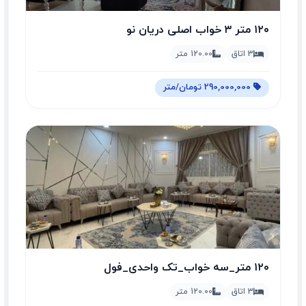
۱۲۰ متر ۳ خواب اصلی دریان نو
3 اتاق
120.00 متر
290,000,000 تومان/متر
۱۲۰ متر_سه خواب_تک واحدی_فول
3 اتاق
120.00 متر