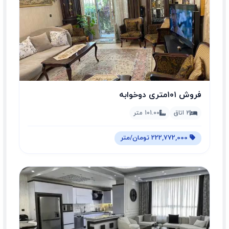
فروش ۱۰۱متری دوخوابه
2 اتاق
101.00 متر
222,772,000 تومان/متر