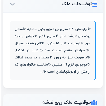
توضیحات ملک
✨️اپارتمان ۱۱۸ متری بی اغراق بدون مشابه ✨️سالن
پرده خورشیشه های ۴ منری قدی ✨️خوابها پنجره
خور ✨️دوخواب ۱۴ و ۱۵ متری. ✨️لابی شیک ومجلل
✨️سرایدار مقیم امنیت ۱۰۰ ✨️کلید در اختیار
✨️درصورت نیاز به رهن ۳ میلیارد به عهده املاک
✨️موجودی لازم ۲۹ میلیارد ✨️مناسب خانوادهای که
ارامش از اولویتهایشان است ✨️...
موقعیت ملک روی نقشه