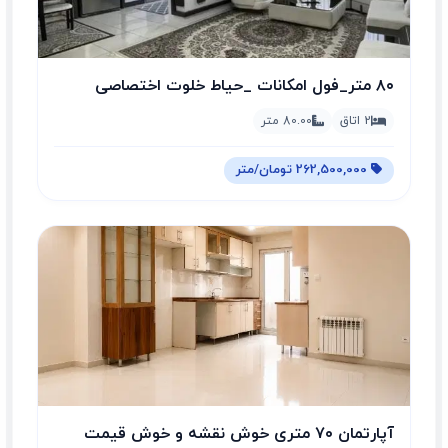
۸۰ متر_فول امکانات _حیاط خلوت اختصاصی
2 اتاق
80.00 متر
262,500,000 تومان/متر
آپارتمان ۷۰ متری خوش نقشه و خوش قیمت