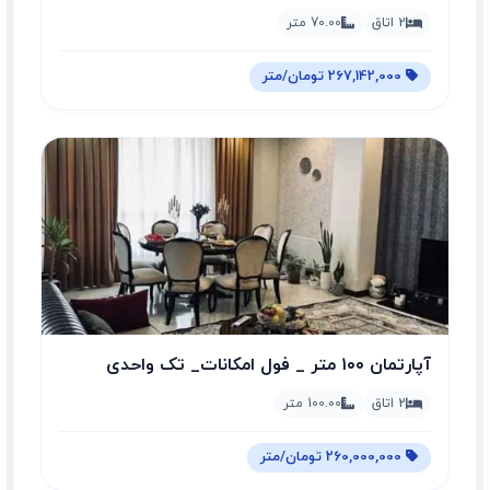
2 اتاق
70.00 متر
267,142,000 تومان/متر
آپارتمان ۱۰۰ متر _ فول امکانات_ تک واحدی
2 اتاق
100.00 متر
260,000,000 تومان/متر