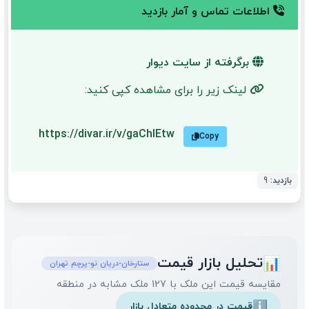
اطلاعات تماس و آمار بازدید
برگرفته از سایت دیوار
لینک زیر را برای مشاهده کپی کنید:
https://divar.ir/v/gaChIEtw
Copy
بازدید:
9
تحلیل بازار قیمت
📊
ستارخان-دریان نو-پرچم تهران
مقایسه قیمت این ملک با 127 ملک مشابه در منطقه
قیمت در محدوده متعادل بازار
ℹ️