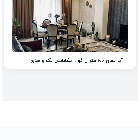
آپارتمان ۱۰۰ متر _ فول امکانات_ تک واحدی
2 اتاق
100.00 متر
260,000,000 تومان/متر