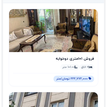
فروش ۱۰۱متری دوخوابه
2 اتاق
101.00 متر
222,772,000 تومان/متر