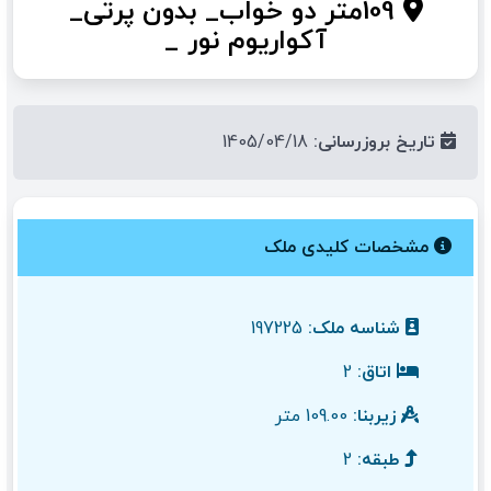
109متر دو خواب_ بدون پرتی_
آکواریوم نور _
تاریخ بروزرسانی:
1405/04/18
مشخصات کلیدی ملک
شناسه ملک:
197225
اتاق:
2
زیربنا:
109.00 متر
طبقه:
2