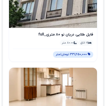
فایل طلایی دریان نو ۸۰ متری_full
2 اتاق
80.00 متر
331,250,000 تومان/متر