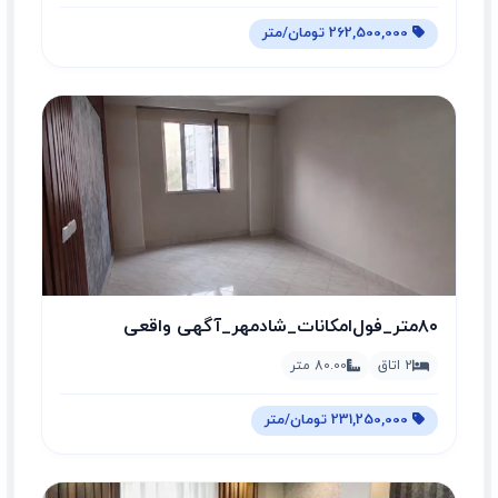
262,500,000 تومان/متر
۸۰متر_فول‌امکانات_شادمهر_آگهی واقعی
2 اتاق
80.00 متر
231,250,000 تومان/متر