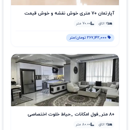
آپارتمان ۷۰ متری خوش نقشه و خوش قیمت
2 اتاق
70.00 متر
267,142,000 تومان/متر
۸۰ متر_فول امکانات _حیاط خلوت اختصاصی
2 اتاق
80.00 متر