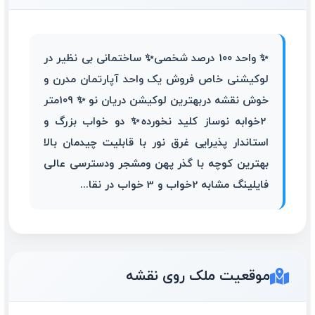
✨️ واحد 100 درصد شخصی✨️ ساختمانی بی نظیر در
لوکیشنی خاص فروش یک واحد آپارتمان مدرن و
خوش نقشه دربهترین لوکیشن دریان نو ✨️ 109متر
2خوابه نوساز کلید نخورده✨️ دو خواب بزرگ و
استاندار پذیرایی غرق نور با قابلیت چیدمان بالا
بهترین کوچه با گذر پهن ومشجر ودسترسی عالی
فایلینگ مشابه 2خواب و 3 خواب در نقا...
موقعیت ملک روی نقشه
109متر دو خواب_ بدون پرتی_