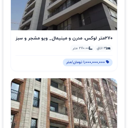
۲۷۰متر لوکس، مدرن و مینیمال_ ویو مشجر و سبز
3 اتاق
270.00 متر
1,000,000,000 تومان/متر