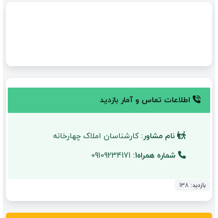
اطلاعات تماس و آمار بازدید
نام مشاور:
کارشناسان املاک چهارخانه
شماره همراه1:
09109234171
بازدید:
138