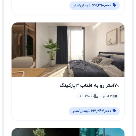
561,290,000 تومان/متر
۱۷۰متر رو به افتاب ۳پارکینگ
3 اتاق
170.00 متر
617,647,000 تومان/متر