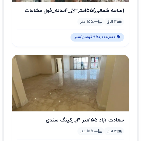
(علامه شمالی)۱۵۵متر۳خ_۴ساله_فول مشاعات
3 اتاق
155.00 متر
650,000,000 تومان/متر
سعادت آباد 155متر 3پارکینگ سندی
3 اتاق
155.00 متر