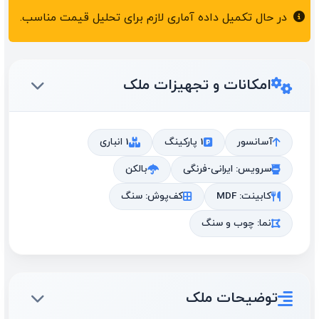
در حال تکمیل داده آماری لازم برای تحلیل قیمت مناسب.
امکانات و تجهیزات ملک
آسانسور
1 پارکینگ
1 انباری
سرویس: ایرانی-فرنگی
بالکن
کابینت: MDF
کف‌پوش: سنگ
نما: چوب و سنگ
توضیحات ملک