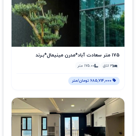
۱۷۵ متر سعادت آباد*مدرن مینیمال*بـرند
3 اتاق
175.00 متر
685,714,000 تومان/متر