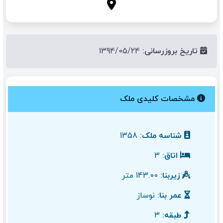
تاریخ بروزرسانی:
1394/05/24
مشخصات کلیدی ملک
شناسه ملک:
1358
اتاق:
3
زیربنا:
143.00 متر
عمر بنا:
نوساز
طبقه:
3