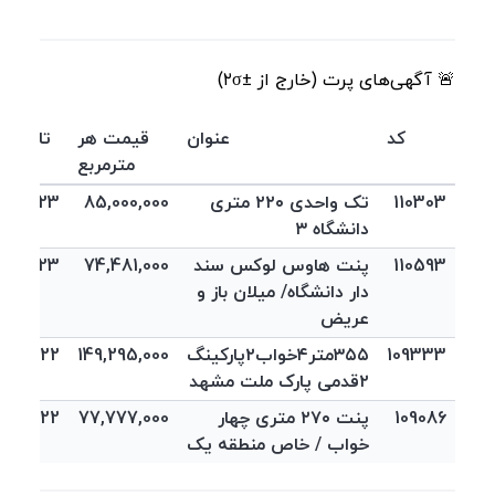
🚨 آگهی‌های پرت (خارج از ±۲σ)
کد
عنوان
قیمت هر
تاریخ 
مترمربع
110303
تک واحدی ۲۲۰ متری
85,000,000
4/12/23
دانشگاه ۳
110593
پنت هاوس لوکس سند
74,481,000
4/12/23
دار دانشگاه/ میلان باز و
عریض
109333
۳۵۵متر۴خواب۲پارکینگ
149,295,000
04/12/22
۲قدمی پارک ملت مشهد
109086
پنت ۲۷۰ متری چهار
77,777,000
04/12/22
خواب / خاص منطقه یک