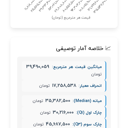
📈 خلاصه آمار توصیفی
39,490,059
میانگین قیمت هر مترمربع:
تومان
17,258,538
انحراف معیار:
تومان
35,382,500
میانه (Median):
تومان
30,216,000
چارک اول (Q1):
تومان
45,687,500
چارک سوم (Q3):
تومان