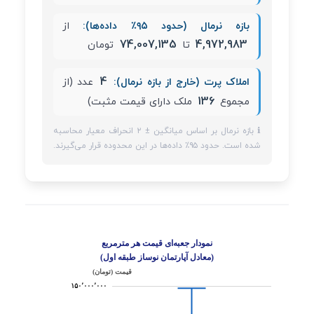
بازه نرمال (حدود ۹۵٪ داده‌ها):
از
74,007,135
4,972,983
تا
تومان
4
املاک پرت (خارج از بازه نرمال):
عدد (از
136
مجموع
ملک دارای قیمت مثبت)
ℹ️ بازه نرمال بر اساس میانگین ± ۲ انحراف معیار محاسبه
شده است. حدود ۹۵٪ داده‌ها در این محدوده قرار می‌گیرند.