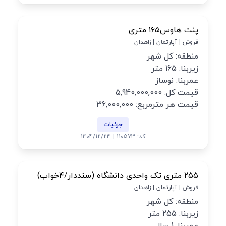
پنت هاوس۱۶۵ متری
فروش | آپارتمان | زاهدان
منطقه: کل شهر
زیربنا: 165 متر
عمربنا: نوساز
قیمت کل: 5,940,000,000
قیمت هر مترمربع: 36,000,000
جزئیات
کد: 110573 | 1404/12/23
۲۵۵ متری تک واحدی دانشگاه (سنددار/۴خواب)
فروش | آپارتمان | زاهدان
منطقه: کل شهر
زیربنا: 255 متر