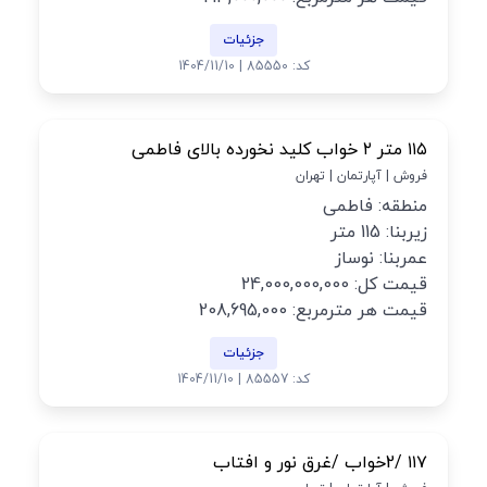
جزئیات
کد: 85550 | 1404/11/10
۱۱۵ متر ۲ خواب کلید نخورده بالای فاطمی
فروش | آپارتمان | تهران
منطقه: فاطمی
زیربنا: 115 متر
عمربنا: نوساز
قیمت کل: 24,000,000,000
قیمت هر مترمربع: 208,695,000
جزئیات
کد: 85557 | 1404/11/10
۱۱۷ /2خواب /غرق نور و افتاب