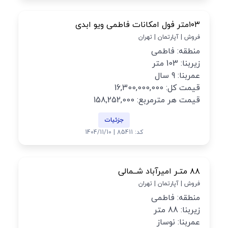
۱۰۳متر فول امکانات فاطمی ویو ابدی
فروش | آپارتمان | تهران
منطقه: فاطمی
زیربنا: 103 متر
عمربنا: 9 سال
قیمت کل: 16,300,000,000
قیمت هر مترمربع: 158,252,000
جزئیات
کد: 85411 | 1404/11/10
۸۸ متـر امیرآباد شــمالی
فروش | آپارتمان | تهران
منطقه: فاطمی
زیربنا: 88 متر
عمربنا: نوساز