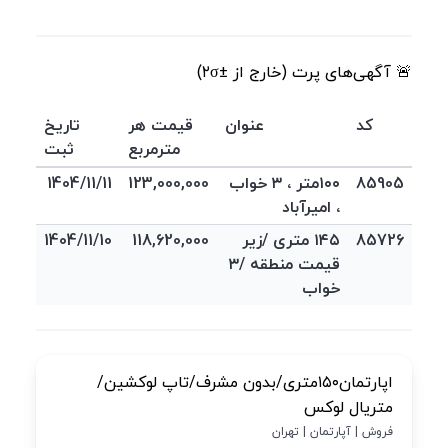
🚨 آگهی‌های پرت (خارج از ±۲σ)
کد
عنوان
قیمت هر
تاریخ
مترمربع
ثبت
85905
۱۰۰متر ، ۳ خواب
123,000,000
1404/11/11
، امیرآباد
85726
۱۴۵ متری /زیر
118,620,000
1404/11/10
قیمت منطقه /۳
خواب
اپارتمان۱۵۰متری/بدون مشرف/تاپ لوکشین/
متریال لوکس
فروش | آپارتمان | تهران