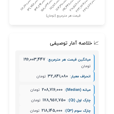
📈 خلاصه آمار توصیفی
196,003,447
میانگین قیمت هر مترمربع:
تومان
32,841,080
انحراف معیار:
تومان
208,716,000
میانه (Median):
تومان
178,957,750
چارک اول (Q1):
تومان
218,145,000
چارک سوم (Q3):
تومان