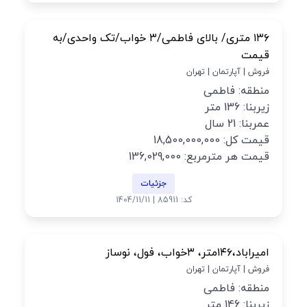
۱۳۶ متری/ بالای فاطمی/۳ خواب/تک واحدی/به
قیمت
فروش | آپارتمان | تهران
منطقه: فاطمی
زیربنا: 136 متر
عمربنا: 21 سال
قیمت کل: 18,500,000,000
قیمت هر مترمربع: 136,029,000
جزئیات
کد: 85911 | 1404/11/11
امیراباد،۱۴۶متر، ۳خواب، فول، نوساز
فروش | آپارتمان | تهران
منطقه: فاطمی
زیربنا: 146 متر