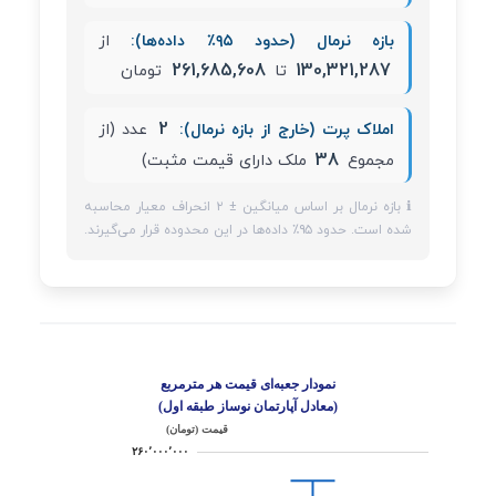
بازه نرمال (حدود ۹۵٪ داده‌ها):
از
261,685,608
130,321,287
تا
تومان
2
املاک پرت (خارج از بازه نرمال):
عدد (از
38
مجموع
ملک دارای قیمت مثبت)
ℹ️ بازه نرمال بر اساس میانگین ± ۲ انحراف معیار محاسبه
شده است. حدود ۹۵٪ داده‌ها در این محدوده قرار می‌گیرند.