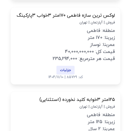
لوکس ترین سازه فاطمی ۱۷۰متر ۳خواب ۳پارکینگ
فروش | آپارتمان | تهران
منطقه: فاطمی
زیربنا: 170 متر
عمربنا: نوساز
قیمت کل: 40,000,000,000
قیمت هر مترمربع: 235,294,000
جزئیات
کد: 85769 | 1404/11/10
۱۲۵متر ۳خوابه کلید نخورده (استثنایی)
فروش | آپارتمان | تهران
منطقه: فاطمی
زیربنا: 125 متر
عمربنا: 2 سال