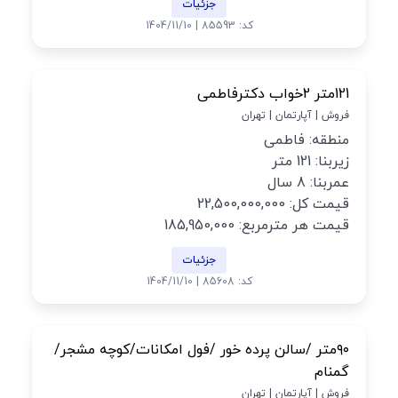
جزئیات
کد: 85593 | 1404/11/10
121متر 2خواب دکترفاطمی
فروش | آپارتمان | تهران
منطقه: فاطمی
زیربنا: 121 متر
عمربنا: 8 سال
قیمت کل: 22,500,000,000
قیمت هر مترمربع: 185,950,000
جزئیات
کد: 85608 | 1404/11/10
۹۰متر /سالن پرده خور /فول امکانات/کوچه مشجر/
گمنام
فروش | آپارتمان | تهران