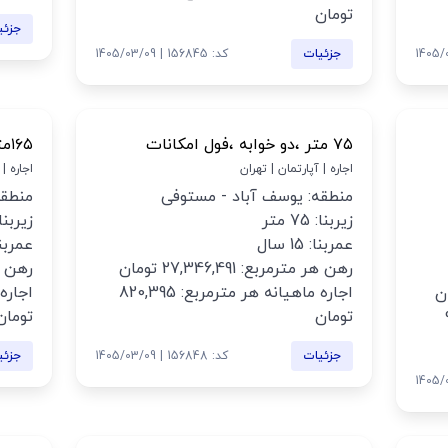
تومان
جزئی
جزئیات
کد: 156845 | 1405/03/09
۷۵ متر ،دو خوابه ،فول امکانات
۱۶۵متر ۳خواب_خوش نقشه_نور خوب
اجاره | آپارتمان | تهران
اجاره |
منطقه: یوسف آباد - مستوفی
منطقه
زیربنا: 75 متر
زیربنا: 165 
عمربنا: 15 سال
عمربنا: 11
رهن هر مترمربع: 27,346,491 تومان
رهن هر مت
اجاره ماهیانه هر مترمربع: 820,395
تومان
تومان
99
جزئیات
کد: 156848 | 1405/03/09
جزئی