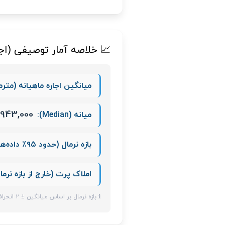
📈 خلاصه آمار توصیفی (اجا
میانگین اجاره ماهیانه (مترم
943,000
میانه (Median):
بازه نرمال (حدود ۹۵٪ داده‌ها):
املاک پرت (خارج از بازه نرما
ℹ️ بازه نرمال بر اساس میانگین ± ۲ انحراف معیار محاسبه شده است. حدود ۹۵٪ داده‌ها در این محدوده قرار می‌گیرند.