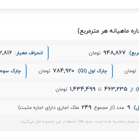
ره ماهیانه هر مترمربع)
2,816
948,867
ربع):
تومان
انحراف معیار:
784,920
تومان
چارک اول (Q1):
تومان
چارک سوم (Q3
1,434,499
463,235
از
تا
تومان
249
9
ل):
عدد (از مجموع
ملک اجاری دارای اجاره مثبت)