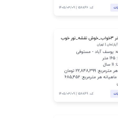
ات
کد: 156846 | 1405/03/09
 آپارتمان | تهران
: یوسف آباد - مستوفی
متر
 سال
رمربع: 22,848,399 تومان
اجاره ماهیانه هر مترمربع: 685,452
ات
کد: 156849 | 1405/03/09