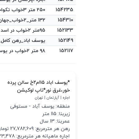
154235
۲۵۰ متر ۳خواب تکواحد ، شمال مدبر
154310
۱۳۲ متر_۲خواب_جهان آرا
152133
۹۵متر ۲خواب در اسد آبادی
152149
یوسف اباد_رهن کامل_۱۵۰ متر_۳ پارکین
152117
۹۸ متر ۲خواب در یوسف آباد
*یوسف اباد ۱۱۵م۲خ سالن پرده
خور،غرق نور*تاپ لوکیشن
اجاره | آپارتمان | تهران
منطقه: یوسف آباد - مستوفی
زیربنا: 115 متر
عمربنا: 13 سال
رهن هر مترمربع: 27,782,609 تومان
اجاره ماهیانه هر مترمربع: