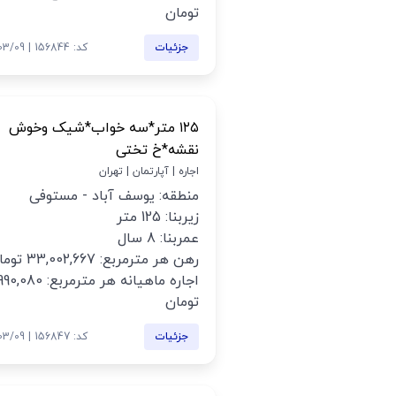
تومان
جزئیات
کد: 156844 | 1405/03/09
۱۲۵ متر*سه خواب*شیک وخوش
نقشه*خ تختی
اجاره | آپارتمان | تهران
منطقه: یوسف آباد - مستوفی
زیربنا: 125 متر
عمربنا: 8 سال
رهن هر مترمربع: 33,002,667 تومان
اجاره ماهیانه هر مترمربع: 0,080
تومان
جزئیات
کد: 156847 | 1405/03/09