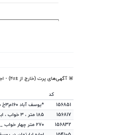
🚨 آگهی‌های پرت (خارج از ±۲σ) - اجاره ماهیانه
کد
156851
*یوسف آباد ۱۶۰م۳خ مشاعات آبی،۲ پارکینگ و غرق نور*
156817
۱۸۵ متر ، ۳ خواب ، ابن سینا
156832
۲۷۰ متر چهار خواب __ تک واحدی __ کلید نخورده
154105
اجاره اپارتمان در یوسف‌