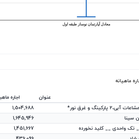
عنوان
اجاره ماهی
1,504,688
1,645,946
1,451,667
اباد
436,096