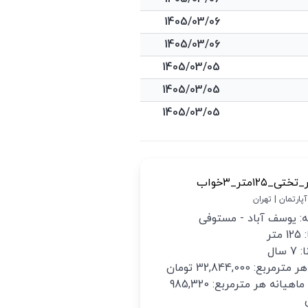
1405/03/06
1405/03/06
1405/03/05
1405/03/05
1405/03/05
تی_۱۲۵متر_۳خواب
 آپارتمان | تهران
: یوسف آباد - مستوفی
متر
 سال
رمربع: 32,844,000 تومان
اجاره ماهیانه هر مترمربع: 985,320