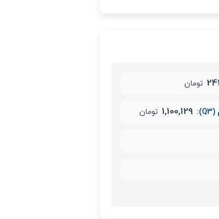
24
تومان
1,100,129
):
تومان