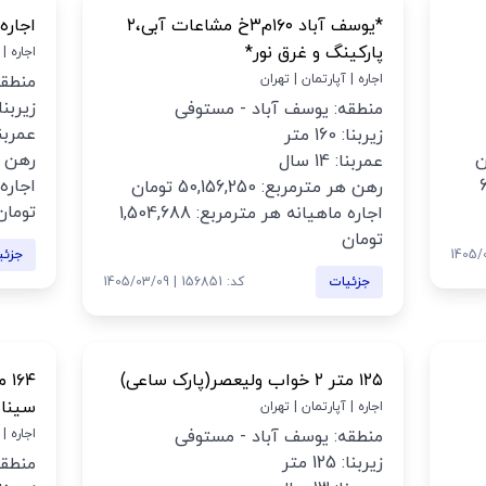
*یوسف آباد ۱۶۰م۳خ مشاعات آبی،۲
اجاره ۹۵ متری یوسف آ
پارکینگ و غرق نور*
اجاره |
اجاره | آپارتمان | تهران
منطقه
زیربنا: 95 
منطقه: یوسف آباد - مستوفی
عمربنا: 9
زیربنا: 160 متر
رهن هر مت
عمربنا: 14 سال
669
رهن هر مترمربع: 50,156,250 تومان
تومان
اجاره ماهیانه هر مترمربع: 1,504,688
تومان
جزئی
جزئیات
کد: 156851 | 1405/03/09
۱۲۵ متر ۲ خواب ولیعصر(پارک ساعی)
سینا
اجاره | آپارتمان | تهران
منطقه: یوسف آباد - مستوفی
اجاره |
زیربنا: 125 متر
منطقه