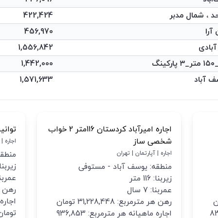
422,424
456,970
1,556,842
گ
1,442,000
1,571,633
اجاره امیرآباد کردستان 116متر 2‌ خواب
توانیر_تخ
شخصی ساز
اجاره |
اجاره | آپارتمان | تهران
منطقه
زیربنا: 125 
منطقه: یوسف آباد - مستوفی
عمربنا: 7
زیربنا: 116 متر
رهن هر مت
عمربنا: 7 سال
رهن هر مترمربع: 31,228,448 تومان
تومان
 833,478
اجاره ماهیانه هر مترمربع: 936,853