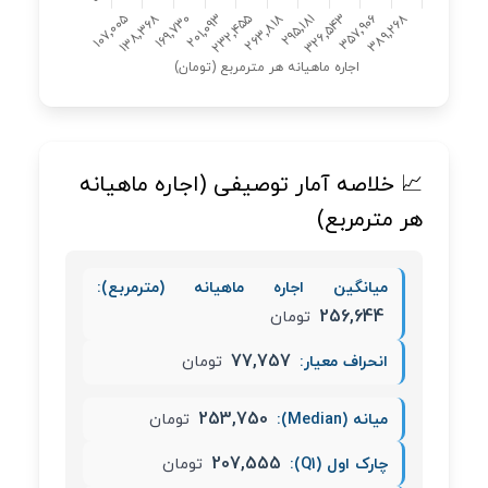
📈 خلاصه آمار توصیفی (اجاره ماهیانه
هر مترمربع)
میانگین اجاره ماهیانه (مترمربع):
256,644
تومان
77,757
انحراف معیار:
تومان
253,750
میانه (Median):
تومان
207,555
چارک اول (Q1):
تومان