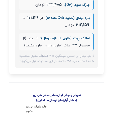
331,405
چارک سوم (Q3):
تومان
101,129
بازه نرمال (حدود ۹۵٪ داده‌ها):
از
تا
412,159
تومان
1
املاک پرت (خارج از بازه نرمال):
عدد (از
23
مجموع
ملک اجاری دارای اجاره مثبت)
ℹ️ بازه نرمال بر اساس میانگین ± ۲ انحراف معیار محاسبه
شده است. حدود ۹۵٪ داده‌ها در این محدوده قرار می‌گیرند.