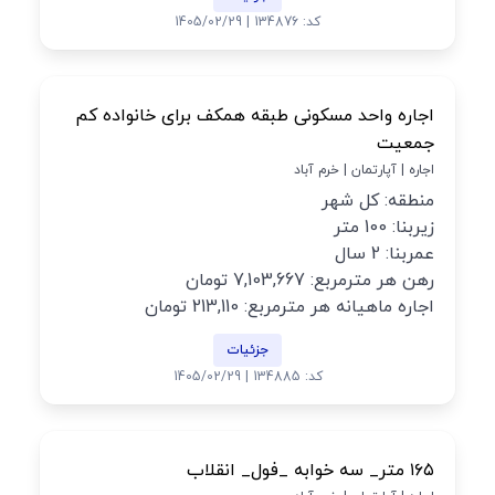
کد: 134876 | 1405/02/29
اجاره واحد مسکونی طبقه همکف برای خانواده کم
جمعیت
اجاره | آپارتمان | خرم آباد
منطقه: کل شهر
زیربنا: 100 متر
عمربنا: 2 سال
رهن هر مترمربع: 7,103,667 تومان
اجاره ماهیانه هر مترمربع: 213,110 تومان
جزئیات
کد: 134885 | 1405/02/29
۱۶۵ متر_ سه خوابه _فول_ انقلاب