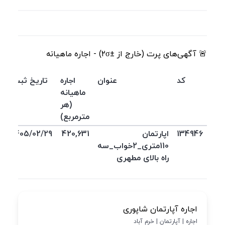
🚨 آگهی‌های پرت (خارج از ±۲σ) - اجاره ماهیانه
کد
عنوان
اجاره
تاریخ ثبت
ماهیانه
(هر
مترمربع)
134946
اپارتمان
420,631
1405/02/29
110متری_2خواب_سه
راه بالای مطهری
اجاره آپارتمان شاپوری
اجاره | آپارتمان | خرم آباد