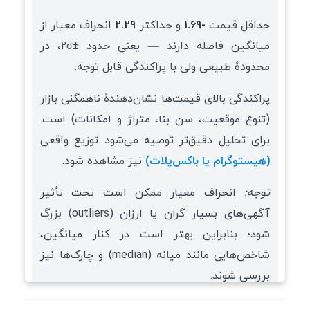
حداقل قیمت
-1.69
و حداکثر
2.29
انحراف معیار از
میانگین فاصله دارند — یعنی حدود ±۲σ، در
محدودهٔ طبیعی ولی با پراکندگی قابل توجه.
پراکندگی بالای قیمت‌ها نشان‌دهندهٔ ناهمگنی بازار
(تنوع موقعیت، سن بنا، متراژ و امکانات) است.
برای تحلیل دقیق‌تر توصیه می‌شود توزیع واقعی
(هیستوگرام یا باکس‌پلات)
نیز مشاهده شود.
توجه:
انحراف معیار ممکن است تحت تأثیر
آگهی‌های بسیار گران یا ارزان (outliers) بزرگ
شود؛ بنابراین بهتر است در کنار میانگین،
شاخص‌هایی مانند میانه (median) و چارک‌ها نیز
بررسی شوند.