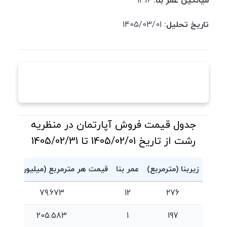
میانگین عمر بنا:
12.16
تاریخ تحلیل:
1405/03/01
جدول قیمت فروش آپارتمان در منظریه
رشت از تاریخ 1405/02/01 تا 1405/02/31
زیربنا (مترمربع)
عمر بنا
قیمت هر مترمربع (میلیون تومان
79.673
12
276
205.583
1
197