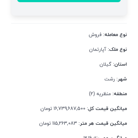
نوع معامله:
فروش
نوع ملک:
آپارتمان
استان:
گیلان
شهر:
رشت
منطقه:
منظریه (2)
میانگین قیمت کل:
16,739,687,500 تومان
میانگین قیمت هر متر:
115,263,083 تومان