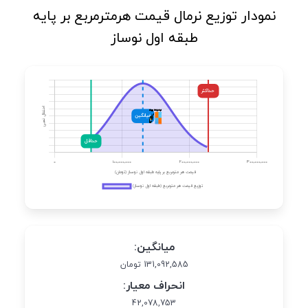
نمودار توزیع نرمال قیمت هرمترمربع بر پایه
طبقه اول نوساز
میانگین:
131,092,585 تومان
انحراف معیار:
42,078,753