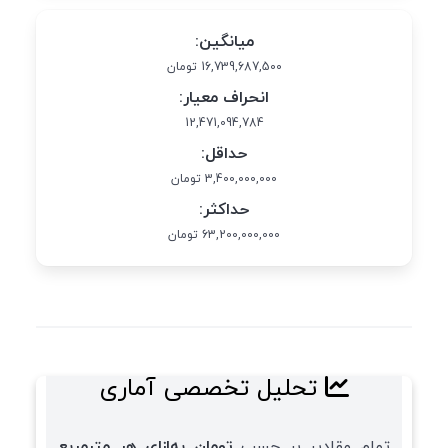
میانگین:
16,739,687,500 تومان
انحراف معیار:
12,471,094,784
حداقل:
3,400,000,000 تومان
حداکثر:
63,200,000,000 تومان
تحلیل تخصصی آماری
تمام مقادیر بر حسب
تومان به‌ازای هر مترمربع