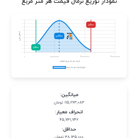
نمودار توزیع نرمال قیمت هر متر مربع
میانگین:
115,263,083 تومان
انحراف معیار:
45,731,742
حداقل:
38,135,000 تومان