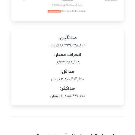
میانگین:
18,329,038,802 تومان
انحراف معیار:
11,513,388,908
حداقل:
3,800,464,920 تومان
حداکثر:
61,885,440,000 تومان