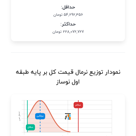
حداقل:
54,292,356 تومان
حداکثر:
228,072,727 تومان
نمودار توزیع نرمال قیمت کل بر پایه طبقه
اول نوساز