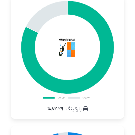
پارکینگ:
82.29%