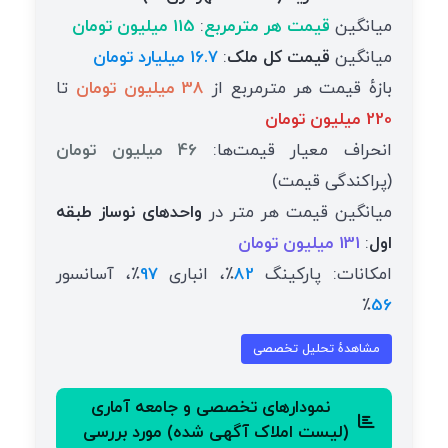
میانگین
قیمت هر مترمربع
:
115 میلیون تومان
میانگین
قیمت کل ملک
:
16.7 میلیارد تومان
بازهٔ قیمت هر مترمربع از
38 میلیون تومان
تا
220 میلیون تومان
انحراف معیار قیمت‌ها:
46 میلیون تومان
(پراکندگی قیمت)
میانگین قیمت هر متر در
واحدهای نوساز طبقه
اول
:
131 میلیون تومان
امکانات: پارکینگ
82
٪، انباری
97
٪، آسانسور
٪
56
مشاهدهٔ تحلیل تخصصی
نمودارهای تخصصی و جامعه آماری
(لیست املاک آگهی شده) مورد بررسی