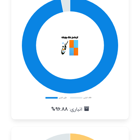
انباری:
96.88%