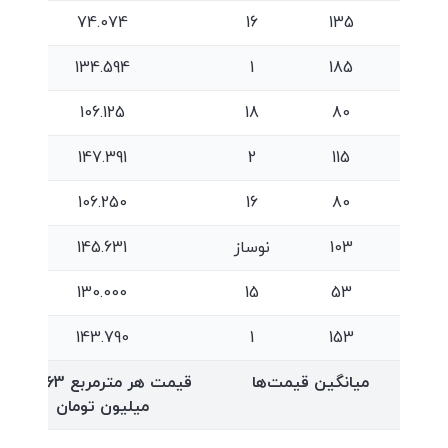
74.074
16
135
134.594
1
185
106.125
18
80
147.391
2
115
106.250
16
80
103
نوساز
145.631
130.000
15
53
143.790
1
153
میانگین قیمت‌ها
قیمت هر مترمربع
115.263
میلیون تومان