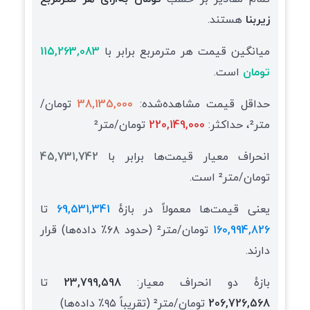
زیربنا
هستند.
میانگین قیمت هر مترمربع برابر با
115,263,083
تومان
است.
حداقل قیمت مشاهده‌شده:
38,135,000
تومان/
متر²، حداکثر:
220,149,000
تومان/متر²
انحراف معیار قیمت‌ها برابر با
45,731,742
تومان/متر² است.
یعنی قیمت‌ها معمولاً در بازهٔ
69,531,341
تا
160,994,826
تومان/متر² (حدود ۶۸٪ داده‌ها) قرار
دارند.
بازهٔ دو انحراف معیار:
23,799,598
تا
206,726,568
تومان/متر² (تقریباً ۹۵٪ داده‌ها)