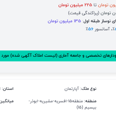
تا
225 میلیون تومان
(پراکندگی قیمت)
ی نوساز طبقه اول
:
135 میلیون تومان
٪، آسانسور
56
٪
ارهای تخصصی و جامعه آماری (لیست املاک آگهی شده) مورد 
نوع ملک:
آپارتمان
استان:
ت
منطقه:
منطقه15-افسریه-مشیریه-ابوذر-
میانگین
بیسیم (15)