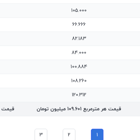
105.000
66.666
82.183
84.000
100.884
108.260
120.312
قیمت هر مترمربع
109.601
میلیون تومان
قیمت 
3
2
1