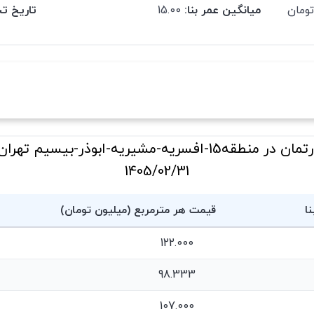
میانگین عمر بنا:
15.00
تاریخ تح
1405/02/31
نا
قیمت هر مترمربع (میلیون تومان)
122.000
98.333
107.000