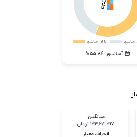
آسانسور:
55.84%
از
میانگین:
134,671,317 تومان
انحراف معیار: