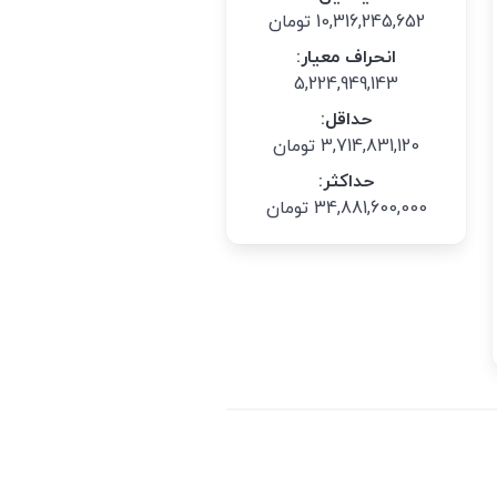
10,316,245,652 تومان
انحراف معیار:
5,224,949,143
حداقل:
3,714,831,120 تومان
حداکثر:
34,881,600,000 تومان