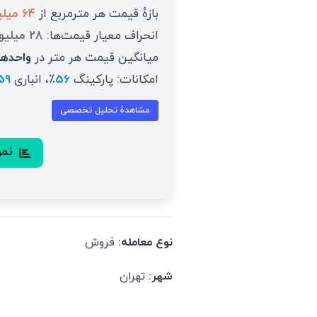
بازهٔ قیمت هر مترمربع از
64 میلیون تومان
انحراف معیار قیمت‌ها:
28 میلیون تومان
میانگین قیمت هر متر در
واحدها
امکانات: پارکینگ
56
٪، انباری
59
مشاهدهٔ تحلیل تخصصی
نمود
نوع معامله:
فروش
شهر:
تهران