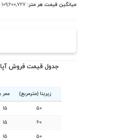
میانگین قیمت هر متر:
109,600,727 تومان
زیربنا (مترمربع)
عمر ب
15
50
15
60
15
50