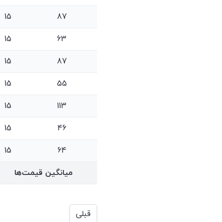
15
87
15
63
15
87
15
55
15
113
15
46
15
64
میانگین قیمت‌ها
قبلی