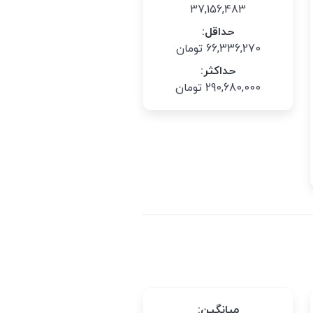
37,156,483
حداقل:
66,336,270 تومان
حداکثر:
290,680,000 تومان
میانگین: