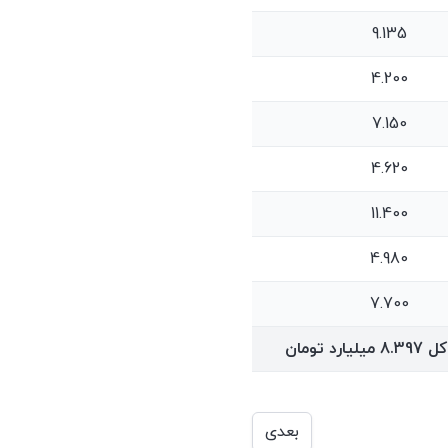
9.135
4.200
7.150
4.620
11.400
4.980
7.700
کل
8.397
میلیارد تومان
بعدی