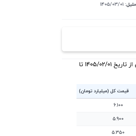
لیل:
1405/03/01
جدول قیمت فروش آپارتمان در منطقه15-افسریه-مشیریه-ابوذر-بیسیم تهران از تاریخ 1405/02/01 تا
قیمت کل (میلیارد تومان)
6.100
5.900
5.350