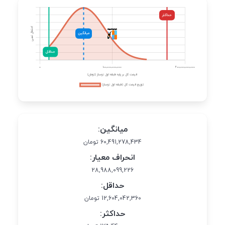
میانگین:
60,491,278,434 تومان
انحراف معیار:
28,988,099,226
حداقل:
12,604,042,360 تومان
حداکثر: