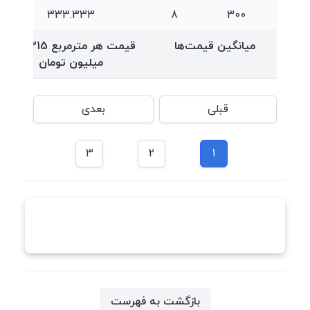
333.333
8
300
میانگین قیمت‌ها
قیمت هر مترمربع
277.315
میلیون تومان
قبلی
بعدی
3
2
1
بازگشت به فهرست