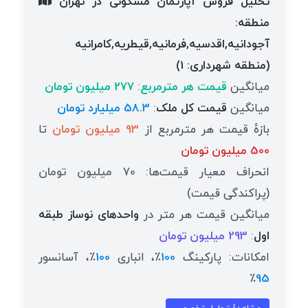
تحلیل فروش آپارتمان مسکونی در تهران
منطقه:
آجودانیه,اقدسیه,فرمانیه,قیطریه,کامرانیه
(منطقه شهرداری: 1)
میانگین
قیمت هر مترمربع
:
277 میلیون تومان
میانگین
قیمت کل ملک
:
58.3 میلیارد تومان
بازهٔ قیمت هر مترمربع از
93 میلیون تومان
تا
500 میلیون تومان
انحراف معیار قیمت‌ها:
70 میلیون تومان
(پراکندگی قیمت)
میانگین قیمت هر متر در
واحدهای نوساز طبقه
اول
:
293 میلیون تومان
امکانات: پارکینگ
100
٪، انباری
100
٪، آسانسور
٪
95