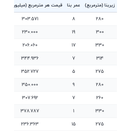
زیربنا (مترمربع)
عمر بنا
قیمت هر مترمربع (میلیون تومان
303.571
8
280
230.000
19
300
206.060
17
330
344.936
7
314
352.727
5
275
350.000
9
280
307.692
7
260
378.787
1
330
236.363
15
275