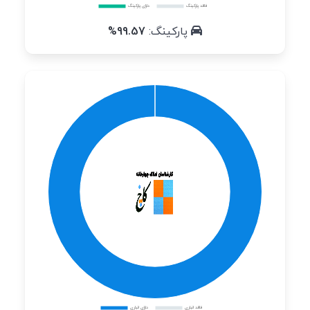
پارکینگ:
99.57%