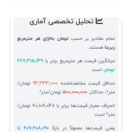
تحلیل تخصصی آماری
تمام مقادیر بر حسب
تومان به‌ازای هر مترمربع
زیربنا
هستند.
میانگین قیمت هر مترمربع برابر با
277,315,139
تومان
است.
حداقل قیمت مشاهده‌شده:
93,333,000
تومان/
متر²، حداکثر:
500,000,000
تومان/متر²
انحراف معیار قیمت‌ها برابر با
70,107,048
تومان/
متر² است.
یعنی قیمت‌ها معمولاً در بازهٔ
207,208,090
تا