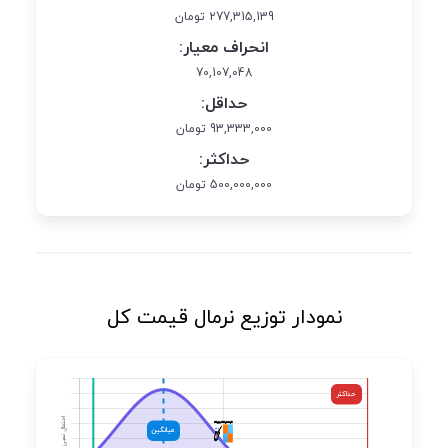
277,315,139 تومان
انحراف معیار:
70,107,048
حداقل:
93,333,000 تومان
حداکثر:
500,000,000 تومان
نمودار توزیع نرمال قیمت کل