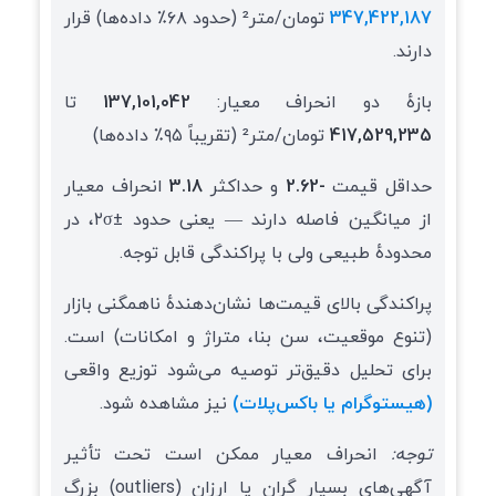
347,422,187
تومان/متر² (حدود ۶۸٪ داده‌ها) قرار
دارند.
بازهٔ دو انحراف معیار:
137,101,042
تا
417,529,235
تومان/متر² (تقریباً ۹۵٪ داده‌ها)
حداقل قیمت
-2.62
و حداکثر
3.18
انحراف معیار
از میانگین فاصله دارند — یعنی حدود ±۲σ، در
محدودهٔ طبیعی ولی با پراکندگی قابل توجه.
پراکندگی بالای قیمت‌ها نشان‌دهندهٔ ناهمگنی بازار
(تنوع موقعیت، سن بنا، متراژ و امکانات) است.
برای تحلیل دقیق‌تر توصیه می‌شود توزیع واقعی
(هیستوگرام یا باکس‌پلات)
نیز مشاهده شود.
توجه:
انحراف معیار ممکن است تحت تأثیر
آگهی‌های بسیار گران یا ارزان (outliers) بزرگ