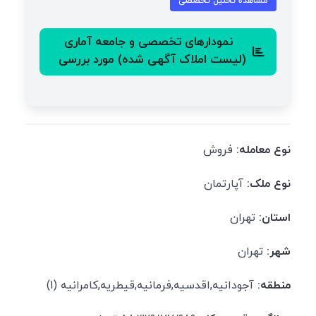
مشاهدهٔ تحلیل تخصصی
نمودارهای تخصصی و جامعه آماری
(لیست املاک آگهی شده) مورد بررسی
نوع معامله:
فروش
نوع ملک:
آپارتمان
استان:
تهران
شهر:
تهران
منطقه:
آجودانیه,اقدسیه,فرمانیه,قیطریه,کامرانیه (1)