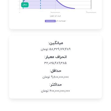
میانگین:
58,329,177,489 تومان
انحراف معیار:
32,025,489,385
حداقل:
9,800,000,000 تومان
حداکثر:
200,000,000,000 تومان