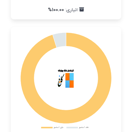
انباری:
100.00%