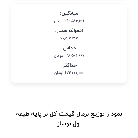
میانگین:
292,592,129 تومان
انحراف معیار:
60,512,792
حداقل:
138,506,667 تومان
حداکثر:
672,000,000 تومان
نمودار توزیع نرمال قیمت کل بر پایه طبقه
اول نوساز