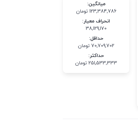
میانگین:
123,384,786 تومان
انحراف معیار:
38,129,170
حداقل:
70,709,702 تومان
حداکثر:
251,533,333 تومان