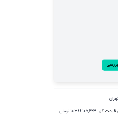
بررسی
هران
 قیمت کل:
10,366,105,263 تومان