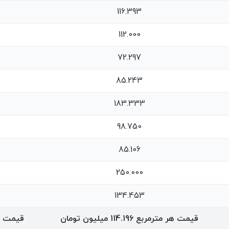
116.393
112.000
72.297
85.243
183.333
98.750
85.106
250.000
134.453
قیمت هر مترمربع
114.196
میلیون تومان
قیمت 