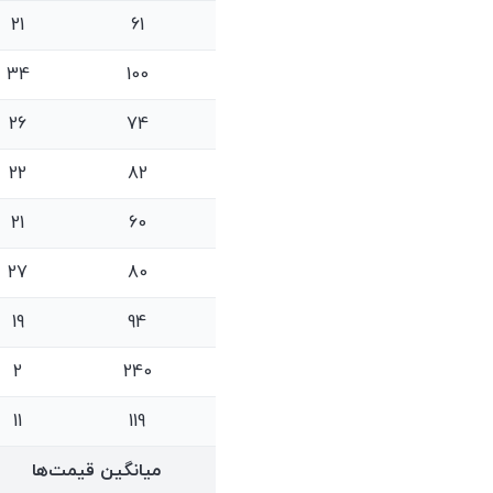
21
61
34
100
26
74
22
82
21
60
27
80
19
94
2
240
11
119
میانگین قیمت‌ها