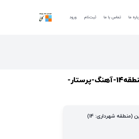
باره ما
تماس با ما
ثبت‌نام
ورود
محله: منطقه14-آهنگ-پرستار-