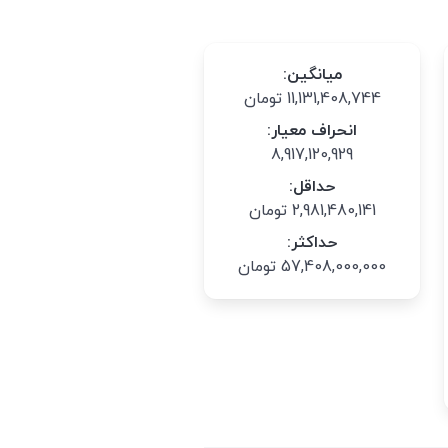
میانگین:
11,131,408,744 تومان
انحراف معیار:
8,917,120,929
حداقل:
2,981,480,141 تومان
حداکثر:
57,408,000,000 تومان