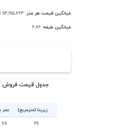
میانگین قیمت هر متر:
114,195,863 تومان
میانگین طبقه:
2.86
زیربنا (مترمربع)
عمر ب
28
69