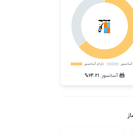
آسانسور:
64.21%
از