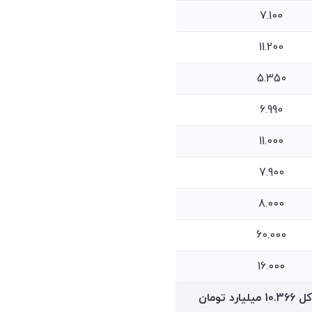
7.100
11.200
5.350
6.990
11.000
7.900
8.000
60.000
16.000
کل
10.366
میلیارد تومان