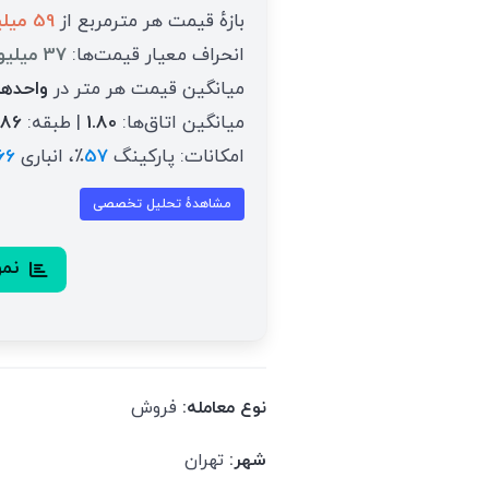
بازهٔ قیمت هر مترمربع از
59 میلیون تومان
انحراف معیار قیمت‌ها:
37 میلیون تومان
میانگین قیمت هر متر در
واحدها
میانگین اتاق‌ها:
1.80
| طبقه:
.86
امکانات: پارکینگ
57
٪، انباری
66
مشاهدهٔ تحلیل تخصصی
نمود
نوع معامله:
فروش
شهر:
تهران