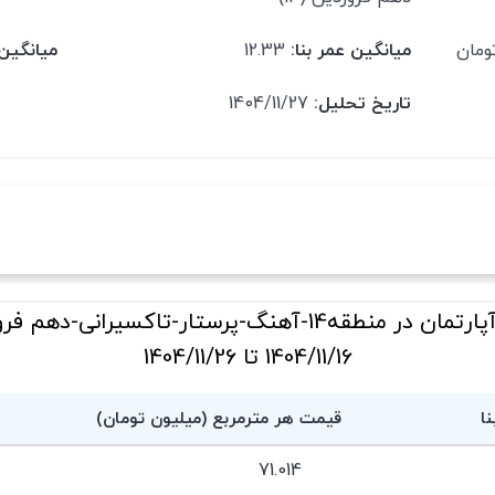
میانگین عمر بنا:
12.33
میانگین 
تاریخ تحلیل:
1404/11/27
جدول قیمت فروش آپارتمان در منطقه14-آهنگ-پرستار-تاکسی
1404/11/16 تا 1404/11/26
نا
قیمت هر مترمربع (میلیون تومان)
71.014