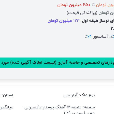
تا
250 میلیون تومان
(پراکندگی قیمت)
ی نوساز طبقه اول
:
123 میلیون تومان
2
٪، آسانسور
64
٪
ارهای تخصصی و جامعه آماری (لیست املاک آگهی شده) مورد 
نوع ملک:
آپارتمان
استان:
ت
منطقه:
منطقه14-آهنگ-پرستار-تاکسیرانی-
میانگین
دهم فروردین (14)