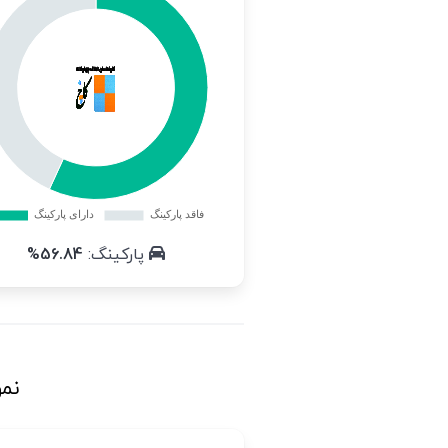
پارکینگ:
56.84%
نمو