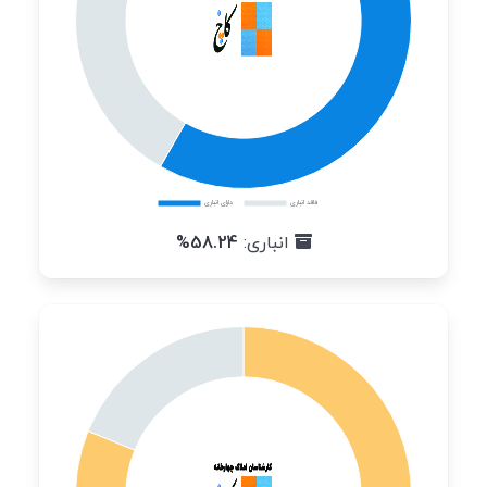
انباری:
58.24%