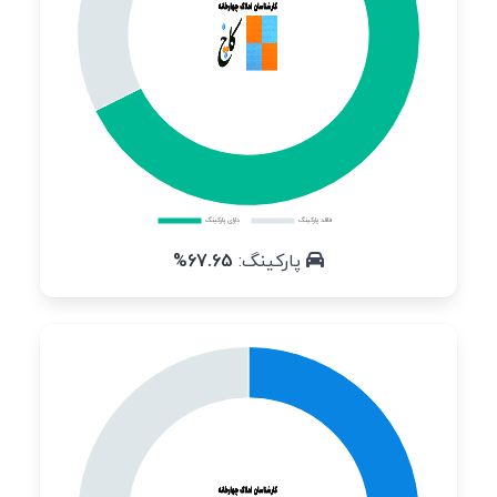
پارکینگ:
67.65%