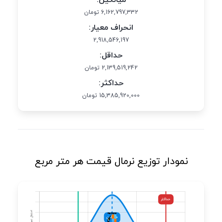
6,162,797,332 تومان
انحراف معیار:
2,918,546,197
حداقل:
2,139,519,242 تومان
حداکثر:
15,385,920,000 تومان
نمودار توزیع نرمال قیمت هر متر مربع