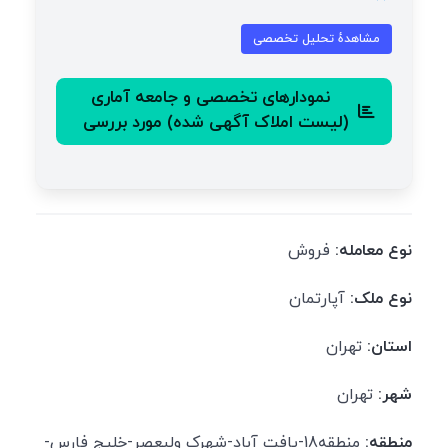
مشاهدهٔ تحلیل تخصصی
نمودارهای تخصصی و جامعه آماری
(لیست املاک آگهی شده) مورد بررسی
نوع معامله:
فروش
نوع ملک:
آپارتمان
استان:
تهران
شهر:
تهران
منطقه:
منطقه18-یافت آباد-شهرک ولیعصر-خلیج فارس-