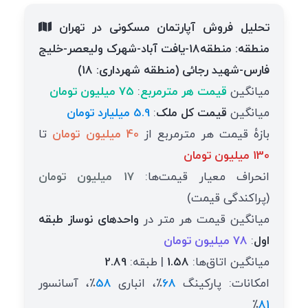
تحلیل فروش آپارتمان مسکونی در تهران
منطقه: منطقه18-یافت آباد-شهرک ولیعصر-خلیج
فارس-شهید رجائی (منطقه شهرداری: 18)
میانگین
قیمت هر مترمربع
:
75 میلیون تومان
میانگین
قیمت کل ملک
:
5.9 میلیارد تومان
بازهٔ قیمت هر مترمربع از
40 میلیون تومان
تا
130 میلیون تومان
انحراف معیار قیمت‌ها:
17 میلیون تومان
(پراکندگی قیمت)
میانگین قیمت هر متر در
واحدهای نوساز طبقه
اول
:
78 میلیون تومان
میانگین اتاق‌ها:
1.58
| طبقه:
2.89
امکانات: پارکینگ
68
٪، انباری
58
٪، آسانسور
٪
81