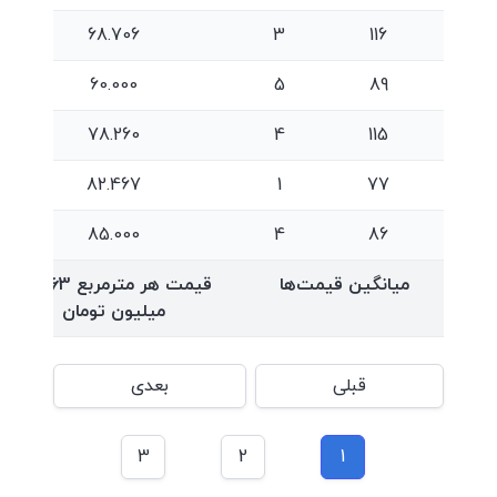
68.706
3
116
60.000
5
89
78.260
4
115
82.467
1
77
85.000
4
86
میانگین قیمت‌ها
قیمت هر مترمربع
74.963
میلیون تومان
قبلی
بعدی
3
2
1