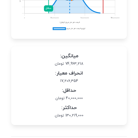
میانگین:
74,963,218 تومان
انحراف معیار:
17,206,354
حداقل:
40,000,000 تومان
حداکثر:
130,219,000 تومان