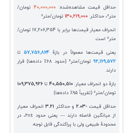
حداقل قیمت مشاهده‌شده:
40,000,000
تومان/
متر²، حداکثر:
130,219,000
تومان/متر²
انحراف معیار قیمت‌ها برابر با
17,206,354
تومان/
متر² است.
یعنی قیمت‌ها معمولاً در بازهٔ
57,756,864
تا
92,169,572
تومان/متر² (حدود ۶۸٪ داده‌ها) قرار
دارند.
بازهٔ دو انحراف معیار:
40,550,510
تا
109,375,926
تومان/متر² (تقریباً ۹۵٪ داده‌ها)
حداقل قیمت
-2.03
و حداکثر
3.21
انحراف معیار
از میانگین فاصله دارند — یعنی حدود ±۲σ، در
محدودهٔ طبیعی ولی با پراکندگی قابل توجه.