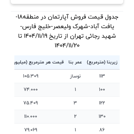
جدول قیمت فروش آپارتمان در منطقه18-
یافت آباد-شهرک ولیعصر-خلیج فارس-
شهید رجائی تهران از تاریخ 1404/11/19 تا
1404/11/20
زیربنا (مترمربع)
عمر بنا
قیمت هر مترمربع (میلیون تومان
113
نوساز
105.309
74.000
1
100
75.409
3
122
110.000
2
130
79.069
1
86