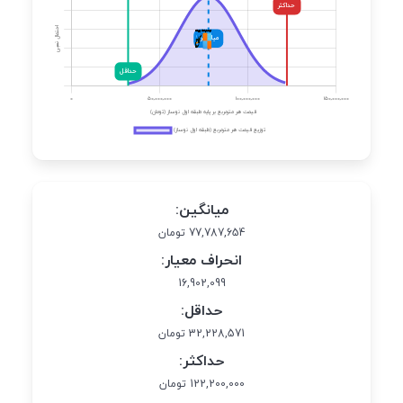
میانگین:
77,787,654 تومان
انحراف معیار:
16,902,099
حداقل:
32,228,571 تومان
حداکثر:
122,200,000 تومان