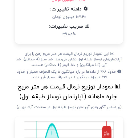
🔄 دامنه تغییرات:
107.40 میلیون تومان
📊 ضریب تغییرات:
39.88%
این نمودار توزیع نرمال قیمت هر متر مربع رهن را برای
آپارتمان‌های نوساز طبقه اول نشان می‌دهد. خط سبز (⬇️ حداقل)، خط
آبی (📈 میانگین) و خط قرمز (⬆️ حداکثر) هستند.
حدود ۶۸٪ از داده‌ها در بازه میانگین ± یک انحراف معیار و حدود
۹۵٪ در بازه میانگین ± دو انحراف معیار قرار دارند.
📊 نمودار توزیع نرمال قیمت هر متر مربع
اجاره ماهانه (آپارتمان نوساز طبقه اول)
(بر اساس آگهی‌های آپارتمان نوساز طبقه اول در سعادت آباد تهران)