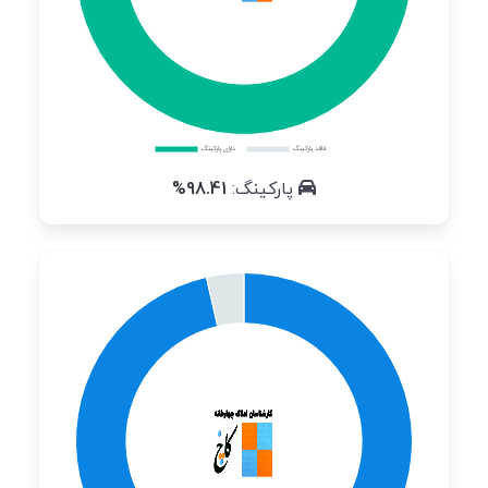
پارکینگ:
98.41%