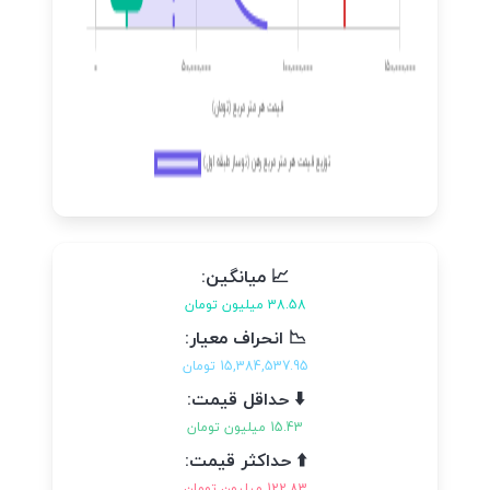
📈 میانگین:
38.58 میلیون تومان
📉 انحراف معیار:
15,384,537.95 تومان
⬇️ حداقل قیمت:
15.43 میلیون تومان
⬆️ حداکثر قیمت:
122.83 میلیون تومان