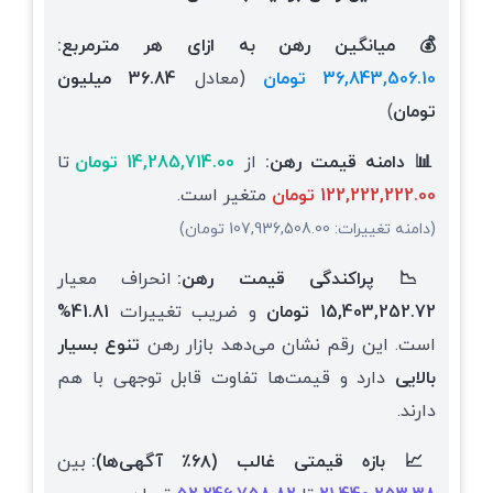
💰 میانگین رهن به ازای هر مترمربع:
36,843,506.10 تومان
(معادل
36.84 میلیون
تومان
)
📊 دامنه قیمت رهن:
از
14,285,714.00 تومان
تا
122,222,222.00 تومان
متغیر است.
(دامنه تغییرات: 107,936,508.00 تومان)
📉 پراکندگی قیمت رهن:
انحراف معیار
15,403,252.72 تومان
و ضریب تغییرات
41.81%
است.
این رقم نشان می‌دهد بازار رهن
تنوع بسیار
بالایی
دارد و قیمت‌ها تفاوت قابل توجهی با هم
دارند.
📈 بازه قیمتی غالب (۶۸٪ آگهی‌ها):
بین