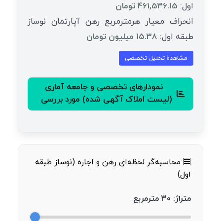
اول:
461,536.15 تومان
انحراف معیار هرمترمربع رهن آپارتمان نوساز
طبقه اول:
15.38 میلیون تومان
مشاهدهٔ تحلیل تخصصی
نمودارهای تخصصی و جامعه آماری
(لیست املاک آگهی شده) مورد بررسی
🧮 محاسبه‌گر لحظه‌ای رهن و اجاره (نوساز طبقه
اول)
متراژ:
30
مترمربع