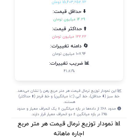
15,403,252.72 تومان
⬇️ حداقل قیمت:
14.29 میلیون تومان
⬆️ حداکثر قیمت:
122.22 میلیون تومان
🔄 دامنه تغییرات:
107.94 میلیون تومان
📊 ضریب تغییرات:
41.81%
این نمودار توزیع نرمال قیمت هر متر مربع رهن را نشان می‌دهد.
خط سبز (⬇️ حداقل)، خط آبی (📈 میانگین) و خط قرمز (⬆️ حداکثر)
هستند.
حدود ۶۸٪ از داده‌ها در بازه میانگین ± یک انحراف معیار و حدود
۹۵٪ در بازه میانگین ± دو انحراف معیار قرار دارند.
📊 نمودار توزیع نرمال قیمت هر متر مربع
اجاره ماهانه