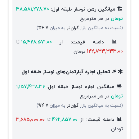
🏗️ میانگین رهن نوساز طبقه اول:
38,581,278.70
تومان
در هر مترمربع
(نسبت به میانگین بازار
گران‌تر
به میزان
4.7%
)
📊 دامنه قیمت:
از
15,428,571.00
تا
122,833,333.00
تومان
۴. تحلیل اجاره آپارتمان‌های نوساز طبقه اول
🌟 میانگین اجاره نوساز طبقه اول:
1,157,438.36
تومان
در هر مترمربع
(نسبت به میانگین بازار
گران‌تر
به میزان
4.7%
)
📊 دامنه قیمت:
از
462,857.00
تا
3,685,000.00
تومان