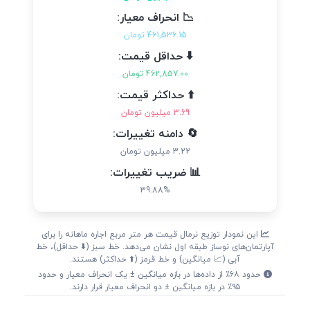
📉 انحراف معیار:
461,536.15 تومان
⬇️ حداقل قیمت:
462,857.00 تومان
⬆️ حداکثر قیمت:
3.69 میلیون تومان
🔄 دامنه تغییرات:
3.22 میلیون تومان
📊 ضریب تغییرات:
39.88%
این نمودار توزیع نرمال قیمت هر متر مربع اجاره ماهانه را برای
آپارتمان‌های نوساز طبقه اول نشان می‌دهد. خط سبز (⬇️ حداقل)، خط
آبی (📈 میانگین) و خط قرمز (⬆️ حداکثر) هستند.
حدود ۶۸٪ از داده‌ها در بازه میانگین ± یک انحراف معیار و حدود
۹۵٪ در بازه میانگین ± دو انحراف معیار قرار دارند.