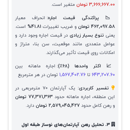
3,666,667.00 تومان
متغیر است.
📉 پراکندگی قیمت اجاره:
انحراف معیار
462,097.58 تومان
و ضریب تغییرات
41.81%
است.
یعنی
تنوع بسیار زیادی
در قیمت اجاره وجود دارد و
عوامل متعددی مانند موقعیت، سن بنا، متراژ و
امکانات روی قیمت تأثیر می‌گذارند.
📈 اکثر واحدها (۶۸٪):
اجاره ماهانه بین
643,207.60
تا
1,567,402.76
تومان در هر مترمربع
تفسیر کاربردی:
یک آپارتمان ۷۰ مترمربعی در
این منطقه، اجاره ماهانه حدود
77,371,363 تومان
و رهن کامل حدود
2,579,045,427 تومان
دارد.
۳. تحلیل رهن آپارتمان‌های نوساز طبقه اول