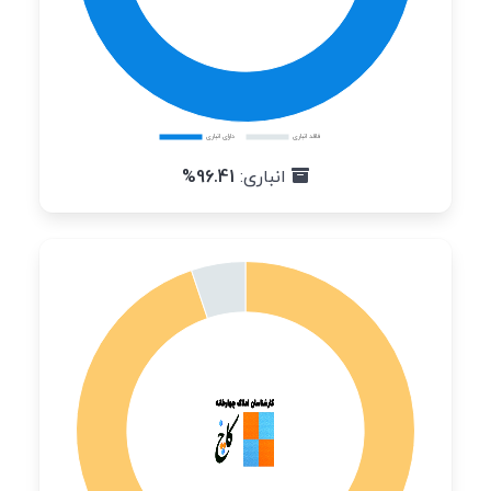
انباری:
96.41%