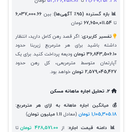
21,440,253.38
تا
52,246,758.82
تومان
📊 بازه گسترده (۹۵٪ آگهی‌ها):
بین
6,037,000.66
تا
67,650,011.54
تومان
تفسیر کاربردی:
اگر قصد رهن کامل دارید، انتظار
داشته باشید برای هر مترمربع زیربنا حدود
36,843,506.10 تومان
ودیعه پرداخت کنید. برای یک
آپارتمان متوسط مترمربعی، کل رهن حدود
2,579,045,427 تومان
خواهد بود.
۲. تحلیل اجاره ماهانه مسکن
💰 میانگین اجاره ماهانه به ازای هر مترمربع:
1,105,305.18 تومان
(معادل
1.11 میلیون تومان
)
📊 دامنه قیمت اجاره:
از
428,571.00 تومان
تا