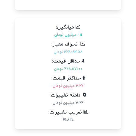
📈 میانگین:
1.11 میلیون تومان
📉 انحراف معیار:
462,097.58 تومان
⬇️ حداقل قیمت:
428,571.00 تومان
⬆️ حداکثر قیمت:
3.67 میلیون تومان
🔄 دامنه تغییرات:
3.24 میلیون تومان
📊 ضریب تغییرات:
41.81%